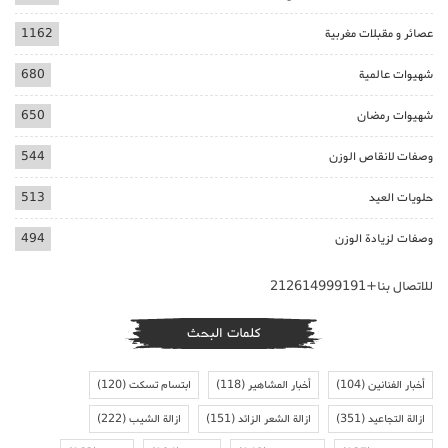
عصائر و مقبلات مغربية
1162
شهيوات عالمية
680
شهيوات رمضان
650
وصفات لانقاص الوزن
544
حلويات العيد
513
وصفات لزيادة الوزن
494
للاتصال بنا+212614999191
كلمات البحث
أخبار الفنانين
(104)
أخبار المشاهير
(118)
ابتسام تسكت
(120)
ازالة التجاعيد
(351)
ازالة الشعر الزائد
(151)
ازالة الشيب
(222)