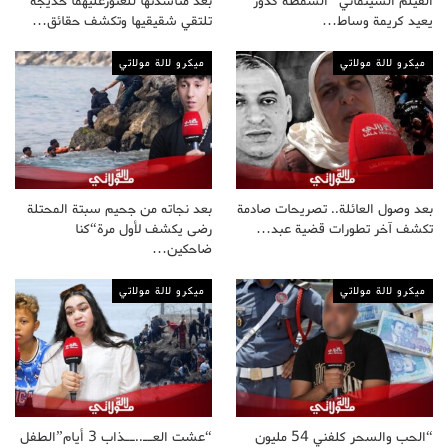
الفيلم السينمائي “السمطة كدور”
بعد مناشدتها للعثورعليهما خديجة
يعيد كريمة وساط…
تلتقي شقيقيها وتكشف حقائق…
ميكرو لالة مولاتي
ميكرو لالة مولاتي
بعد وصول العائلة.. تصريحات صادمة
بعد نجاته من جحيم سبتة المحتلة
تكشف آخر تطورات قضية عبد…
رضى يكشف لأول مرة“كنا
ضاحكين…
ميكرو لالة مولاتي
ميكرو لالة مولاتي
“الحب والسحر كلفني 54 مليون
“عشت العــ..ــذاب 3 أيام”الطفل