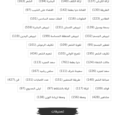
ازالة الكرش
(137)
ازالة الكلف
(140)
البشرة
(194)
الشعر
(163)
الطريقة
(130)
الفنانة دنيا بطمة
(142)
القضاء على الشيب
(97)
المقادير
(223)
المكونات
(116)
الملك محمد السادس
(101)
بسمة بوسيل
(139)
تبييض الاسنان
(231)
تبييض البشرة
(559)
تبييض الجسم
(332)
تبييض المنطقة الحساسة
(199)
تبييض اليدين
(119)
تعطير الجسم
(95)
تقوية الشعر
(109)
تكثيف الرموش
(101)
تكثيف الشعر
(195)
تلميع الاواني
(103)
تنعيم الشعر
(434)
حالات الشفاء
(124)
دنيا بطمة
(761)
سعد المجرد
(113)
سعد لمجرد
(226)
سعيدة شرف
(111)
سلمى رشيد
(167)
صباغة الشعر
(140)
طريقة التحضير
(151)
عدد الاصابات
(151)
فن
(427)
فوائد
(109)
كيكة
(117)
كيكة بالشكلاط
(97)
ليلى الحديوي
(97)
مشاهير
(428)
وصفة
(156)
وصفة لزيادة الوزن
(138)
تصنيفات