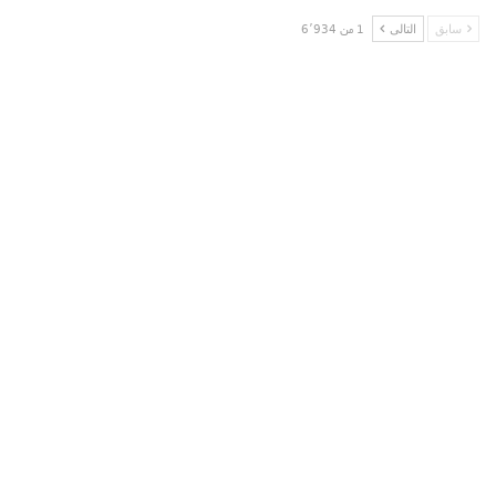
سابق
التالى
1 من 6٬934