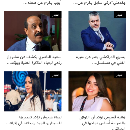
وخدمتي”دركي سابق يخرج عن…
أيوب يخرج عن صمته…
اخبار
اخبار
يسري المراكشي يعبر عن تميزه
سعيد الناصري يكشف عن مشروع
الفني في مسلسل…
رقمي لإحياء الذاكرة الفنية ويؤكد…
اخبار
اخبار
هانية قسومي تؤكد أن التوازن
لمياء خربوش تؤكد تقديرها
والصراحة أساس نجاحها في
للسيناريو الجيد وإبداعه في إثراء…
الحياة…