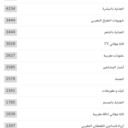
العناية بالبشرة
4234
شهيوات الطبخ المغربي
3444
العناية بالشعر
3444
لالة مولاتي TV
3028
حلويات مغربية
2627
أخبار المشاهير
2585
الصحة
2579
كيك و طورطات
2341
العناية بالجسم
1785
لالة مولاتي اناقة مغربية
1639
ازياء فساتين القفطان المغربي
1347