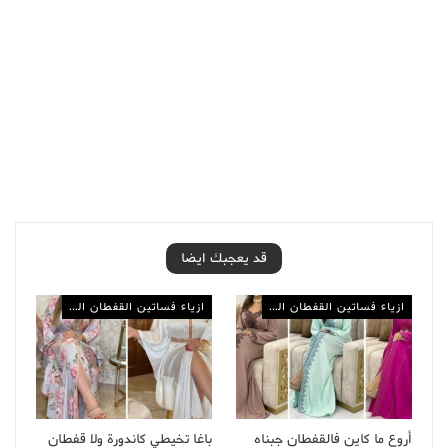
قد يعجبك ايضا
ازياء فساتين القفطان المغربي
ازياء فساتين القفطان المغربي
أروع ما كاين فالقفطان جبناه
باغا تخيطي كاندورة ولا قفطان