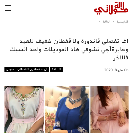
الرئيسية
الأناقة
اغا تفصلي قاندورة ولا قفطان خفيف للعيد
وحايرةآجي تشوفي هاد الموديلات واحد انسيك
فالاخر
الأناقة
ازياء فساتين القفطان المغربي
On
مايو 8, 2020