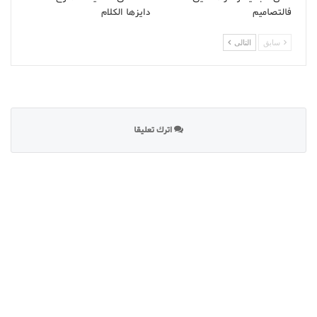
فالتصاميم
دايزها الكلام
سابق
التالى
اترك تعليقا