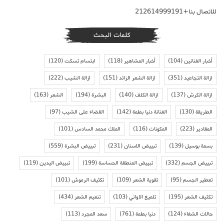
للاتصال بنا+212614999191
كلمات البحث
أخبار الفنانين
(104)
أخبار المشاهير
(118)
ابتسام تسكت
(120)
ازالة التجاعيد
(351)
ازالة الشعر الزائد
(151)
ازالة الشيب
(222)
ازالة الكرش
(137)
ازالة الكلف
(140)
البشرة
(194)
الشعر
(163)
الطريقة
(130)
الفنانة دنيا بطمة
(142)
القضاء على الشيب
(97)
المقادير
(223)
المكونات
(116)
الملك محمد السادس
(101)
بسمة بوسيل
(139)
تبييض الاسنان
(231)
تبييض البشرة
(559)
تبييض الجسم
(332)
تبييض المنطقة الحساسة
(199)
تبييض اليدين
(119)
تعطير الجسم
(95)
تقوية الشعر
(109)
تكثيف الرموش
(101)
تكثيف الشعر
(195)
تلميع الاواني
(103)
تنعيم الشعر
(434)
حالات الشفاء
(124)
دنيا بطمة
(761)
سعد المجرد
(113)