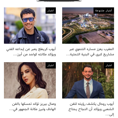
أخبار متنوعة
اخبار
المغرب يعزز مساره التنموي عبر
أيوب كريطع يعبر عن إبداعه الفني
مشاريع كبرى في البنية التحتية…
ويؤكد مكانته كواحد من أبرز…
اخبار
اخبار
أيوب روحال يكشف رؤيته للفن
وصال بيريز تؤكد تمسكها بالفن
الشعبي ويؤكد أن النجاح يحتاج
الهادف وتبرز مكانة الجمهور في…
إلى…