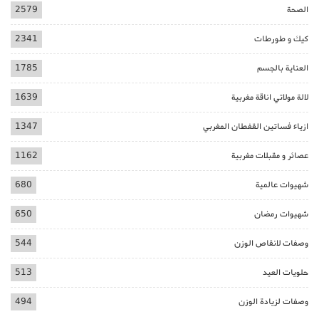
الصحة
2579
كيك و طورطات
2341
العناية بالجسم
1785
لالة مولاتي اناقة مغربية
1639
ازياء فساتين القفطان المغربي
1347
عصائر و مقبلات مغربية
1162
شهيوات عالمية
680
شهيوات رمضان
650
وصفات لانقاص الوزن
544
حلويات العيد
513
وصفات لزيادة الوزن
494