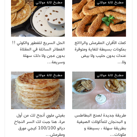
مطبخ لالة مولاتي
مطبخ لالة مولاتي
كعك الأفران المقرمش والرااائع
الحل السريع للفطور والكوتي !!
بمكونات بسيطة للغاية ومتوفرة
الفطائر السائلة في المقلاة
عندك بدون حليب ولا بيض
بدون عجن ولا دلك سهلة
ولا…
وسريعة…
مطبخ لالة مولاتي
مطبخ لالة مولاتي
طريقة جديدة لصنع البطاطس
بغيتي ملوي أنجح لك من أول
و البدنجان للمأكولات الصيفية
مرة. هنا جبت لك السر النجاح
بطريقة سهلة ، بسيطة و
ديالو 100/100 كيجي مورق
مكونات…
ومقرمش…