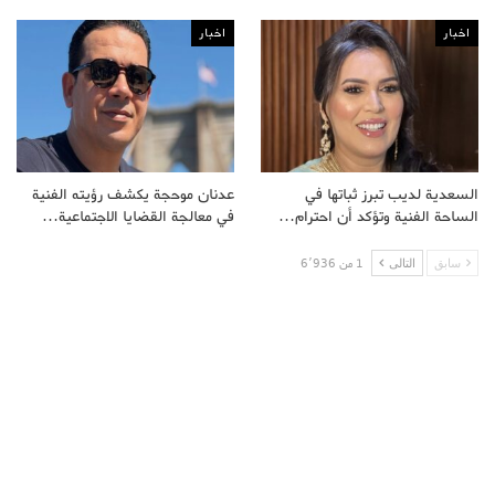
اخبار
اخبار
السعدية لديب تبرز ثباتها في
عدنان موحجة يكشف رؤيته الفنية
الساحة الفنية وتؤكد أن احترام…
في معالجة القضايا الاجتماعية…
سابق
التالى
1 من 6٬936