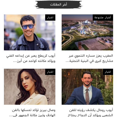
أخر المقلات
أخبار متنوعة
اخبار
المغرب يعزز مساره التنموي عبر
أيوب كريطع يعبر عن إبداعه الفني
مشاريع كبرى في البنية التحتية…
ويؤكد مكانته كواحد من أبرز…
اخبار
اخبار
أيوب روحال يكشف رؤيته للفن
وصال بيريز تؤكد تمسكها بالفن
الشعبي ويؤكد أن النجاح يحتاج
الهادف وتبرز مكانة الجمهور في…