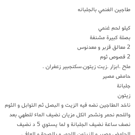
طاجين الغنمي بالجلبانه
كيلو لحم غنمي
بصلة كبيرة مشنفة
2 معالق قزبر و معدنوس
2 فصوص ثوم
ملح .ابزار .زيت زيتون.سكنجبير زعفران .
حامض مصير
جلبانة
زيتون
ناخد الطاجين نضه فيه الزيت و البصل ثم التوابل و الثوم
واللحم نحمر ونشحر الكل مزيان نضيف الماء للطهي بعد
نصف ساعة نضيف الجلبانة و لما يستوي 5 د نضيف
الحامض مصير و الزيتون الاحمر و بالصحة و العافي