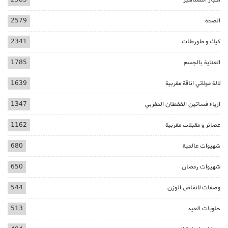
الصحة
2579
كيك و طورطات
2341
العناية بالجسم
1785
لالة مولاتي اناقة مغربية
1639
ازياء فساتين القفطان المغربي
1347
عصائر و مقبلات مغربية
1162
شهيوات عالمية
680
شهيوات رمضان
650
وصفات لانقاص الوزن
544
حلويات العيد
513