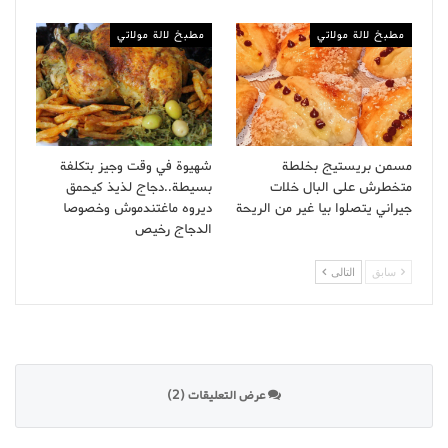
مطبخ لالة مولاتي
مطبخ لالة مولاتي
مسمن بريستيج بخلطة
شهيوة في وقت وجيز بتكلفة
متخطرش على البال خلات
بسيطة..دجاج لذيذ كيحمق
جيراني يتصلوا بيا غير من الريحة
ديروه ماغتندموش وخصوصا
الدجاج رخيص
سابق
التالى
عرض التعليقات (2)