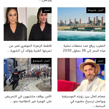
وتراهن…
أخبار متنوعة
اخبار
المغرب يرفع عدد محطات تحلية
فاطمة الزهراء الجوهري تعبر عن
مياه البحر إلى 36 بحلول 2030
تجربتها الفنية وتؤكد أن الشهرة…
اخبار
أخبار المجتمع
عصام كمال يبرز رؤيته الموسيقية
الأمن يوقف مشتبهين في التحريض
ويواصل ترسيخ حضوره في
على الهجرة غير النظامية نحو…
الساحة…