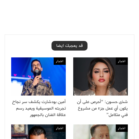
قد يعجبك ايضا
اخبار
اخبار
شذى حسون: “أحرص على أن
أمين بودشارت يكشف سر نجاح
يكون أي عمل جزء من مشروع
تجربته الموسيقية ويعيد رسم
فني متكامل”
علاقة الفنان بالجمهور
اخبار
اخبار