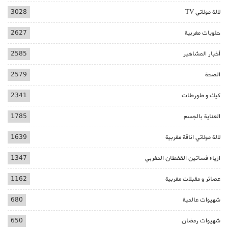
لالة مولاتي TV
3028
حلويات مغربية
2627
أخبار المشاهير
2585
الصحة
2579
كيك و طورطات
2341
العناية بالجسم
1785
لالة مولاتي اناقة مغربية
1639
ازياء فساتين القفطان المغربي
1347
عصائر و مقبلات مغربية
1162
شهيوات عالمية
680
شهيوات رمضان
650