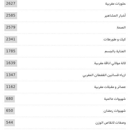
حلويات مغربية
2627
أخبار المشاهير
2585
الصحة
2579
كيك و طورطات
2341
العناية بالجسم
1785
لالة مولاتي اناقة مغربية
1639
ازياء فساتين القفطان المغربي
1347
عصائر و مقبلات مغربية
1162
شهيوات عالمية
680
شهيوات رمضان
650
وصفات لانقاص الوزن
544