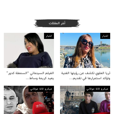
أخر المقلات
اخبار
اخبار
ثريا العلوي تكشف عن رؤيتها الفنية
الفيلم السينمائي “السمطة كدور”
وتؤكد استمرارها في تقديم…
يعيد كريمة وساط…
ميكرو لالة مولاتي
ميكرو لالة مولاتي