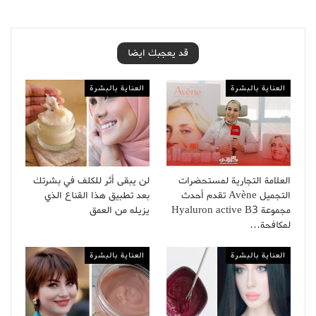
قد يعجبك ايضا
العناية بالبشرة
العناية بالبشرة
العلامة التجارية لمستحضرات
لن يبقى أثر للكلف في بشرتك
التجميل Avène تقدم أحدث
بعد تطبيق هذا القناع الذي
مجموعة Hyaluron active B3
يزيله من العمق
لمكافحة…
العناية بالبشرة
العناية بالبشرة