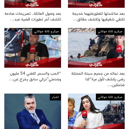
بعد مناشدتها للعثورعليهما خديجة
بعد وصول العائلة.. تصريحات صادمة
تلتقي شقيقيها وتكشف حقائق…
تكشف آخر تطورات قضية عبد…
ميكرو لالة مولاتي
ميكرو لالة مولاتي
بعد نجاته من جحيم سبتة المحتلة
“الحب والسحر كلفني 54 مليون
رضى يكشف لأول مرة“كنا
وخدمتي”دركي سابق يخرج عن…
ضاحكين…
ميكرو لالة مولاتي
اخبار