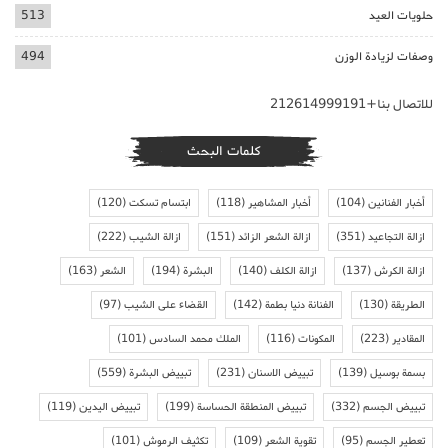
حلويات العيد
513
وصفات لزيادة الوزن
494
للاتصال بنا+212614999191
كلمات البحث
أخبار الفنانين
(104)
أخبار المشاهير
(118)
ابتسام تسكت
(120)
ازالة التجاعيد
(351)
ازالة الشعر الزائد
(151)
ازالة الشيب
(222)
ازالة الكرش
(137)
ازالة الكلف
(140)
البشرة
(194)
الشعر
(163)
الطريقة
(130)
الفنانة دنيا بطمة
(142)
القضاء على الشيب
(97)
المقادير
(223)
المكونات
(116)
الملك محمد السادس
(101)
بسمة بوسيل
(139)
تبييض الاسنان
(231)
تبييض البشرة
(559)
تبييض الجسم
(332)
تبييض المنطقة الحساسة
(199)
تبييض اليدين
(119)
تعطير الجسم
(95)
تقوية الشعر
(109)
تكثيف الرموش
(101)