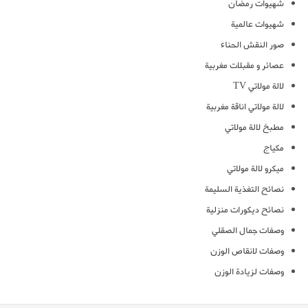
شهيوات رمضان
شهيوات عالمية
صور النقش الحناء
عصائر و مقبلات مغربية
لالة مولاتي TV
لالة مولاتي اناقة مغربية
مطبخ لالة مولاتي
مكياج
ميكرو لالة مولاتي
نصائح التغذية السليمة
نصائح ديكورات منزلية
وصفات جمال الصقلي
وصفات لانقاص الوزن
وصفات لزيادة الوزن