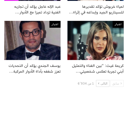
لمياء خربوش تؤكد تقديرها
عبد الإله عاجل يؤكد أن تجاربه
للسيناريو الجيد وإبداعه في إثراء…
الفنية تزداد تميزا مع الأدوار…
اخبار
اخبار
كريمة غيث: “بين الغناء والتمثيل
يوسف الجندي يؤكد أن التحديات
أبني تجربة تعكس شخصيتي…
تعزز شغفه بأداء الأدوار المركبة…
سابق
التالى
1 من 6٬934