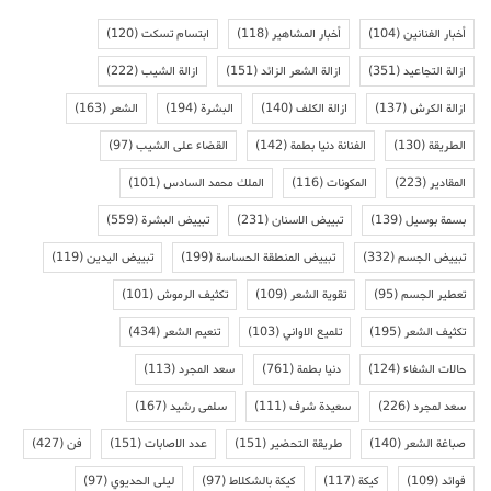
أخبار الفنانين
(104)
أخبار المشاهير
(118)
ابتسام تسكت
(120)
ازالة التجاعيد
(351)
ازالة الشعر الزائد
(151)
ازالة الشيب
(222)
ازالة الكرش
(137)
ازالة الكلف
(140)
البشرة
(194)
الشعر
(163)
الطريقة
(130)
الفنانة دنيا بطمة
(142)
القضاء على الشيب
(97)
المقادير
(223)
المكونات
(116)
الملك محمد السادس
(101)
بسمة بوسيل
(139)
تبييض الاسنان
(231)
تبييض البشرة
(559)
تبييض الجسم
(332)
تبييض المنطقة الحساسة
(199)
تبييض اليدين
(119)
تعطير الجسم
(95)
تقوية الشعر
(109)
تكثيف الرموش
(101)
تكثيف الشعر
(195)
تلميع الاواني
(103)
تنعيم الشعر
(434)
حالات الشفاء
(124)
دنيا بطمة
(761)
سعد المجرد
(113)
سعد لمجرد
(226)
سعيدة شرف
(111)
سلمى رشيد
(167)
صباغة الشعر
(140)
طريقة التحضير
(151)
عدد الاصابات
(151)
فن
(427)
فوائد
(109)
كيكة
(117)
كيكة بالشكلاط
(97)
ليلى الحديوي
(97)