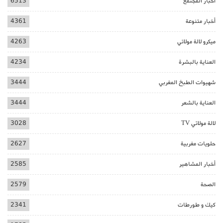
أخبار المجتمع
6513
أخبار متنوعة
4361
ميكرو لالة مولاتي
4263
العناية بالبشرة
4234
شهيوات الطبخ المغربي
3444
العناية بالشعر
3444
لالة مولاتي TV
3028
حلويات مغربية
2627
أخبار المشاهير
2585
الصحة
2579
كيك و طورطات
2341