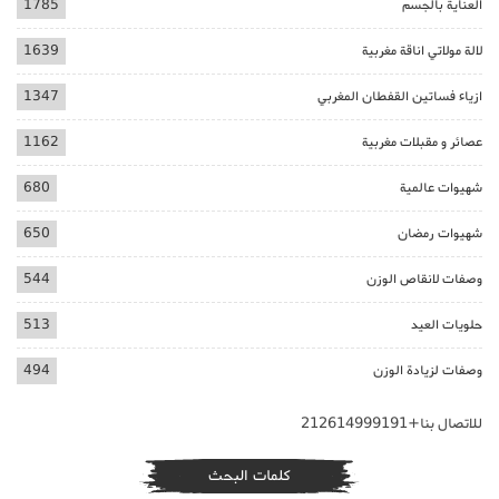
العناية بالجسم
1785
لالة مولاتي اناقة مغربية
1639
ازياء فساتين القفطان المغربي
1347
عصائر و مقبلات مغربية
1162
شهيوات عالمية
680
شهيوات رمضان
650
وصفات لانقاص الوزن
544
حلويات العيد
513
وصفات لزيادة الوزن
494
للاتصال بنا+212614999191
كلمات البحث