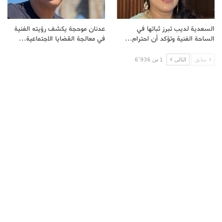
السعدية لديب تبرز ثباتها في
عدنان موحجة يكشف رؤيته الفنية
الساحة الفنية وتؤكد أن احترام…
في معالجة القضايا الاجتماعية…
سابق
التالى
1 من 6٬936