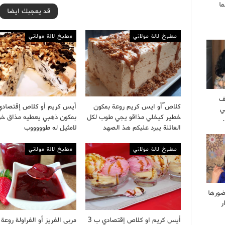
ا
قد يعجبك ايضا
مطبخ لالة مولاتي
مطبخ لالة مولاتي
ف
كلاص ّأو ايس كريم روعة بمكون
أيس كريم أو كلاص إقتصادي
ي
خطير كيخلي مذاقو يجي طوب لكل
بمكون ذهبي يعطيه مذاق خر
العائلة يبرد عليكم هذ الصهد
لامثيل له طوووووب
مطبخ لالة مولاتي
مطبخ لالة مولاتي
ضورها
ر
أيس كريم او كلاص إقتصادي ب 3
مربى الفريز أو الفراولة روع