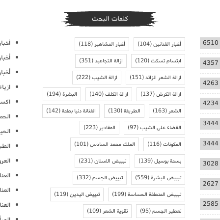
كلمات البحث
أخبار
6510
أخبار الفنانين
(104)
أخبار المشاهير
(118)
أخبا
ابتسام تسكت
(120)
ازالة التجاعيد
(351)
4357
أخبار
ازالة الشعر الزائد
(151)
ازالة الشيب
(222)
4263
ازيا
ازالة الكرش
(137)
ازالة الكلف
(140)
البشرة
(194)
اكسس
4234
الشعر
(163)
الطريقة
(130)
الفنانة دنيا بطمة
(142)
الحمل
3444
القضاء على الشيب
(97)
المقادير
(223)
الحيا
3444
المكونات
(116)
الملك محمد السادس
(101)
الطب
العر
بسمة بوسيل
(139)
تبييض الاسنان
(231)
3028
العنا
تبييض البشرة
(559)
تبييض الجسم
(332)
2627
العن
تبييض المنطقة الحساسة
(199)
تبييض اليدين
(119)
2585
العنا
تعطير الجسم
(95)
تقوية الشعر
(109)
المرأ