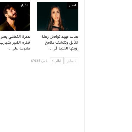
اخبار
اخبار
جنات مهيد تواصل رحلة
حمزة الفضلي يعبر
التألق وتكشف ملامح
فخره الكبير بتجارب 
رؤيتها الفنية في…
متنوعة على…
سابق
التالى
1 من 6٬935