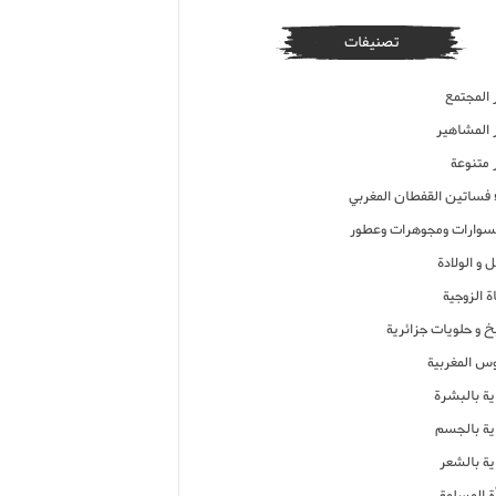
تصنيفات
 المجتمع
ر المشاهير
 متنوعة
ء فساتين القفطان المغربي
وارات ومجوهرات وعطور
 و الولادة
ة الزوجية
خ و حلويات جزائرية
وس المغربية
ية بالبشرة
اية بالجسم
ية بالشعر
ة المسلمة