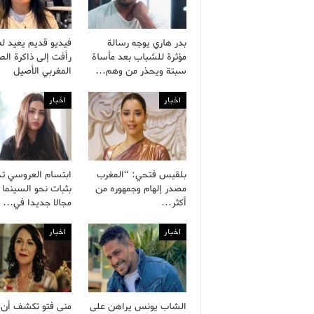
بدر هاري يوجه رسالة
فيديو قديم يعيد ل
مؤثرة للشباب بعد مأساة
رأفت إلى ذاكرة ال
سبتة ويحذر من وهم…
المغربي الأصيل
اخبار
اخبار
بلقيس فتحي: “المغرب
ابتسام العروسي ت
مصدر إلهام وجمهوره من
بثبات نحو السينما 
أكثر…
مجالا جديدا في…
اخبار
اخبار
الشاب يونس يراهن على
منى فتو تكشف أن