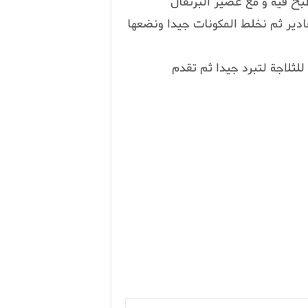
خ فيه و مع عصير البرتقال
دير ثم نخلط المكونات جيدا ونضعها
لثلاجة لتبرد جيدا ثم تقدم