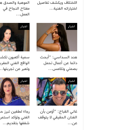
الاختلاف ويكشف تفاصيل
الموهبة والصدق هم
اختياراته الفنية…
مفتاح النجاح في
العمل…
اخبار
اخبار
هند السداسي: “أبحث
سمية أكعبون تكش
دائما عن أعمال تحمل
الواقع الفني المغرب
بصمتي وتلامس…
وتعبر عن تجربتها…
اخبار
اخبار
غاني القباج: “أؤمن بأن
رجاء لطفين تبرز ح
الفنان الحقيقي لا يتوقف
الفني وتؤكد استمرا
عن…
شغفها بتقديم…