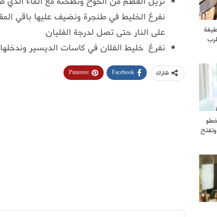
نزيل العظم من الخوخ ونطحنه مع الماء الذي طب
نفرغ الخليط في طنجرة ونضيف عليها باقي المقا
طيفة
على النار حتى تصل لدرجة الغليان
طرب
نفرغ خليط الفلان في كاسات الديسير وندخلها ل
Pinterest
Facebook
شارك
خطو
وتفتح