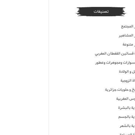
تصنيفات
 المجتمع
ر المشاهير
 متنوعة
ء فساتين القفطان المغربي
وارات ومجوهرات وعطور
 و الولادة
ة الزوجية
خ و حلويات جزائرية
وس المغربية
ية بالبشرة
اية بالجسم
ية بالشعر
ة المسلمة