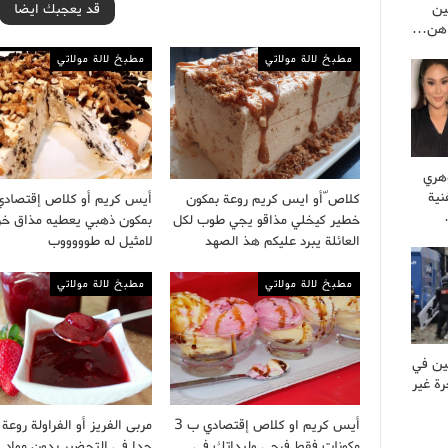
ين
قد يعجبك ايضا
راهن…
مطبخ لالة مولاتي
مطبخ لالة مولاتي
وهري
نية
كلاص ّأو ايس كريم روعة بمكون
أيس كريم أو كلاص إقتصادي
خطير كيخلي مذاقو يجي طوب لكل
بمكون ذهبي يعطيه مذاق خر
العائلة يبرد عليكم هذ الصهد
لامثيل له طوووووب
مطبخ لالة مولاتي
مطبخ لالة مولاتي
ين في
ة غير
أيس كريم او كلاص إقتصادي ب 3
مربى الفريز أو الفراولة روع
مكونات فقط فرجي وليداتك في
جدا في التحضير بدون مواد 