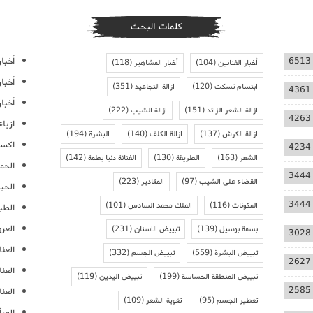
كلمات البحث
أخبار
6513
أخبار الفنانين
(104)
أخبار المشاهير
(118)
أخبا
ابتسام تسكت
(120)
ازالة التجاعيد
(351)
4361
أخبار
ازالة الشعر الزائد
(151)
ازالة الشيب
(222)
4263
ازيا
ازالة الكرش
(137)
ازالة الكلف
(140)
البشرة
(194)
اكسس
4234
الشعر
(163)
الطريقة
(130)
الفنانة دنيا بطمة
(142)
الحمل
3444
القضاء على الشيب
(97)
المقادير
(223)
الحيا
3444
المكونات
(116)
الملك محمد السادس
(101)
الطب
العر
بسمة بوسيل
(139)
تبييض الاسنان
(231)
3028
العنا
تبييض البشرة
(559)
تبييض الجسم
(332)
2627
العن
تبييض المنطقة الحساسة
(199)
تبييض اليدين
(119)
2585
العنا
تعطير الجسم
(95)
تقوية الشعر
(109)
المرأ