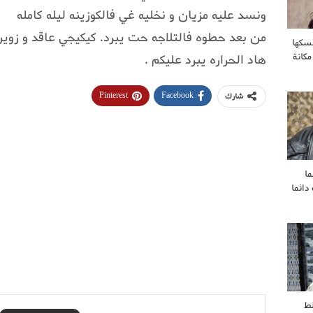
ونسد عليه مزيان و نخليه غي فالكوزينه ليله كامله
من بعد حطوه فالتلاجه حت يبرد. كيكيجي عاقد و زوين
سكها
مكانة
هاد الحراره يبرد عليكم .
Pinterest
Facebook
شارك
ا
ائما
ط