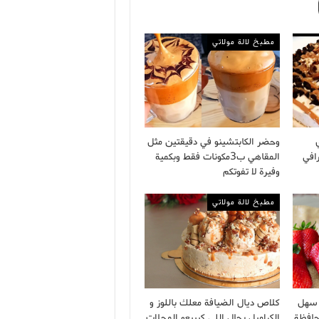
مطبخ لالة مولاتي
وحضر الكابتشينو في دقيقتين مثل
افي
المقاهي ب3مكونات فقط وبكمية
وفيرة لا تفوتكم
مطبخ لالة مولاتي
ة سهل
كلاص ديال الضيافة معلك باللوز و
حافظة
الكراميل بحال اللي كيبيعو المحلات