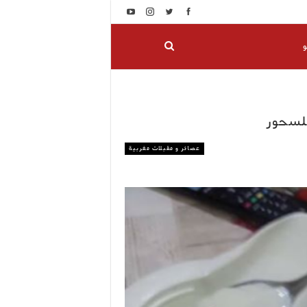
و
للسحور
عصائر و مقبلات مغربية