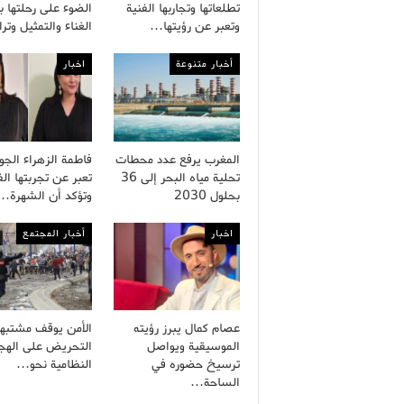
تطلعاتها وتجاربها الفنية
الضوء على رحلتها ب
وتعبر عن رؤيتها…
الغناء والتمثيل وت
أخبار متنوعة
اخبار
المغرب يرفع عدد محطات
فاطمة الزهراء الج
تحلية مياه البحر إلى 36
تعبر عن تجربتها الف
بحلول 2030
وتؤكد أن الشهرة…
اخبار
أخبار المجتمع
عصام كمال يبرز رؤيته
الأمن يوقف مشتبه
الموسيقية ويواصل
التحريض على الهجر
ترسيخ حضوره في
النظامية نحو…
الساحة…