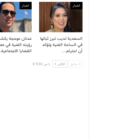
اخبار
اخبار
السعدية لديب تبرز ثباتها
عدنان موحجة يكش
في الساحة الفنية وتؤكد
رؤيته الفنية في معا
أن احترام…
القضايا الاجتماعية
سابق
التالى
1 من 6٬936