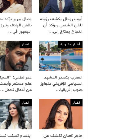
أيوب روحال يكشف رؤيته
وصال بيريز تؤكد تم
للفن الشعبي ويؤكد أن
بالفن الهادف وتبرز 
النجاح يحتاج إلى…
الجمهور في…
أخبار متنوعة
اخبار
المغرب يتصدر المشهد
عمر لطفي: “السينم
السياحي الإفريقي متجاوزا
حلم مستمر وأبحث د
جنوب إفريقيا…
عن أعمال تحمل…
اخبار
اخبار
هاجر كعنان تكشف عن
ابتسام تسكت تسل