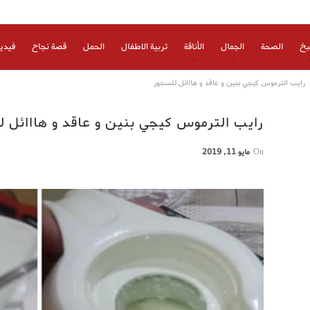
بخ
الصحة
الجمال
الأناقة
تربية الاطفال
الحمل
قصة نجاح
فيدي
رايب الترموس كيجي بنين و عاقد و هااائل للسحور
رايب الترموس كيجي بنين و عاقد و هااائل 
On
مايو 11, 2019