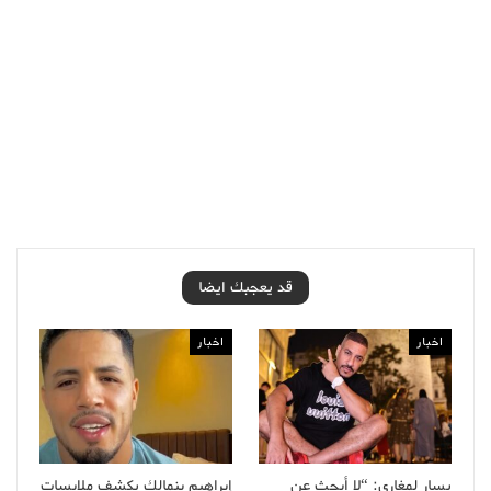
قد يعجبك ايضا
اخبار
اخبار
يسار لمغاري: “لا أبحث عن
إبراهيم بنمالك يكشف ملابسات