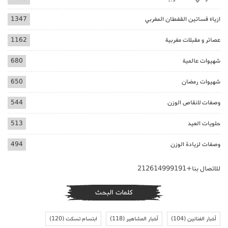
ازياء فساتين القفطان المغربي
1347
عصائر و مقبلات مغربية
1162
شهيوات عالمية
680
شهيوات رمضان
650
وصفات لانقاص الوزن
544
حلويات العيد
513
وصفات لزيادة الوزن
494
للاتصال بنا+212614999191
كلمات البحث
أخبار الفنانين
(104)
أخبار المشاهير
(118)
ابتسام تسكت
(120)