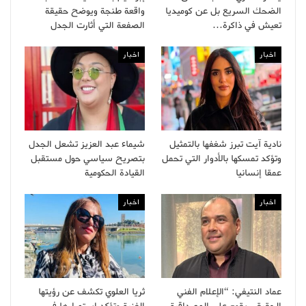
الضحك السريع بل عن كوميديا
واقعة طنجة ويوضح حقيقة
تعيش في ذاكرة…
الصفعة التي أثارت الجدل
اخبار
اخبار
نادية آيت تبرز شغفها بالتمثيل
شيماء عبد العزيز تشعل الجدل
وتؤكد تمسكها بالأدوار التي تحمل
بتصريح سياسي حول مستقبل
عمقا إنسانيا
القيادة الحكومية
اخبار
اخبار
عماد النتيفي: “الإعلام الفني
ثريا العلوي تكشف عن رؤيتها