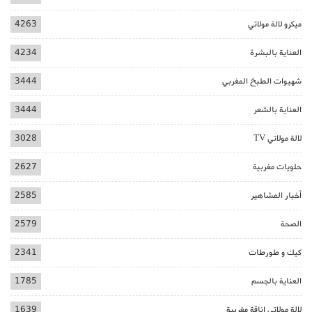
ميكرو لالة مولاتي
4263
العناية بالبشرة
4234
شهيوات الطبخ المغربي
3444
العناية بالشعر
3444
لالة مولاتي TV
3028
حلويات مغربية
2627
أخبار المشاهير
2585
الصحة
2579
كيك و طورطات
2341
العناية بالجسم
1785
لالة مولاتي اناقة مغربية
1639