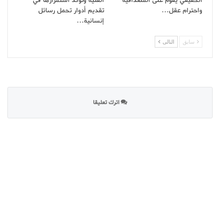
الحقيقي يقوم على المصداقية
الفنية وتؤكد استمرارها في
واحترام عقل…
تقديم أدوار تحمل رسائل
إنسانية…
سابق
التالى
اترك تعليقا