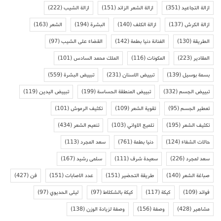
ازالة التجاعيد
(351)
ازالة الشعر الزائد
(151)
ازالة الشيب
(222)
ازالة الكرش
(137)
ازالة الكلف
(140)
البشرة
(194)
الشعر
(163)
الطريقة
(130)
الفنانة دنيا بطمة
(142)
القضاء على الشيب
(97)
المقادير
(223)
المكونات
(116)
الملك محمد السادس
(101)
بسمة بوسيل
(139)
تبييض الاسنان
(231)
تبييض البشرة
(559)
تبييض الجسم
(332)
تبييض المنطقة الحساسة
(199)
تبييض اليدين
(119)
تعطير الجسم
(95)
تقوية الشعر
(109)
تكثيف الرموش
(101)
تكثيف الشعر
(195)
تلميع الاواني
(103)
تنعيم الشعر
(434)
حالات الشفاء
(124)
دنيا بطمة
(761)
سعد المجرد
(113)
سعد لمجرد
(226)
سعيدة شرف
(111)
سلمى رشيد
(167)
صباغة الشعر
(140)
طريقة التحضير
(151)
عدد الاصابات
(151)
فن
(427)
فوائد
(109)
كيكة
(117)
كيكة بالشكلاط
(97)
ليلى الحديوي
(97)
مشاهير
(428)
وصفة
(156)
وصفة لزيادة الوزن
(138)