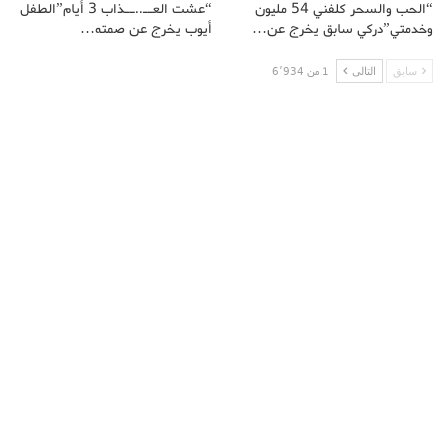
“الحب والسحر كلفني 54 مليون
“عشت العــ..ــذاب 3 أيام”الطفل
وخدمتي”دركي سابق يخرج عن…
أيوب يخرج عن صمته…
سابق
التالى
1 من 6٬934