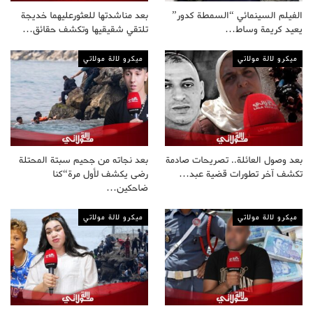
الفيلم السينمائي “السمطة كدور”
بعد مناشدتها للعثورعليهما خديجة
يعيد كريمة وساط…
تلتقي شقيقيها وتكشف حقائق…
ميكرو لالة مولاتي
ميكرو لالة مولاتي
بعد وصول العائلة.. تصريحات صادمة
بعد نجاته من جحيم سبتة المحتلة
تكشف آخر تطورات قضية عبد…
رضى يكشف لأول مرة“كنا
ضاحكين…
ميكرو لالة مولاتي
ميكرو لالة مولاتي