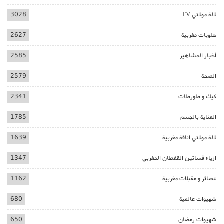
لالة مولاتي TV
3028
حلويات مغربية
2627
أخبار المشاهير
2585
الصحة
2579
كيك و طورطات
2341
العناية بالجسم
1785
لالة مولاتي اناقة مغربية
1639
ازياء فساتين القفطان المغربي
1347
عصائر و مقبلات مغربية
1162
شهيوات عالمية
680
شهيوات رمضان
650