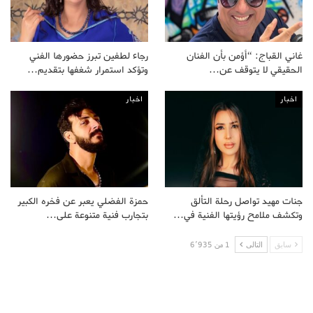
غاني القباج: “أؤمن بأن الفنان
رجاء لطفين تبرز حضورها الفني
الحقيقي لا يتوقف عن…
وتؤكد استمرار شغفها بتقديم…
اخبار
اخبار
جنات مهيد تواصل رحلة التألق
حمزة الفضلي يعبر عن فخره الكبير
وتكشف ملامح رؤيتها الفنية في…
بتجارب فنية متنوعة على…
سابق
التالى
1 من 6٬935