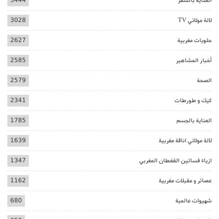
العناية بالشعر
3444
لالة مولاتي TV
3028
حلويات مغربية
2627
أخبار المشاهير
2585
الصحة
2579
كيك و طورطات
2341
العناية بالجسم
1785
لالة مولاتي اناقة مغربية
1639
ازياء فساتين القفطان المغربي
1347
عصائر و مقبلات مغربية
1162
شهيوات عالمية
680