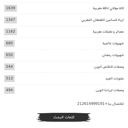
لالة مولاتي اناقة مغربية
1639
ازياء فساتين القفطان المغربي
1347
عصائر و مقبلات مغربية
1162
شهيوات عالمية
680
شهيوات رمضان
650
وصفات لانقاص الوزن
544
حلويات العيد
513
وصفات لزيادة الوزن
494
للاتصال بنا+212614999191
كلمات البحث