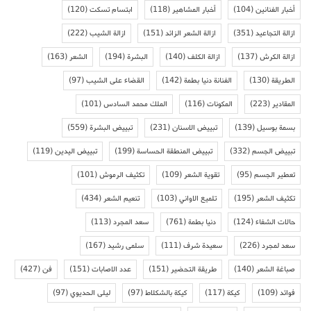
أخبار الفنانين
(104)
أخبار المشاهير
(118)
ابتسام تسكت
(120)
ازالة التجاعيد
(351)
ازالة الشعر الزائد
(151)
ازالة الشيب
(222)
ازالة الكرش
(137)
ازالة الكلف
(140)
البشرة
(194)
الشعر
(163)
الطريقة
(130)
الفنانة دنيا بطمة
(142)
القضاء على الشيب
(97)
المقادير
(223)
المكونات
(116)
الملك محمد السادس
(101)
بسمة بوسيل
(139)
تبييض الاسنان
(231)
تبييض البشرة
(559)
تبييض الجسم
(332)
تبييض المنطقة الحساسة
(199)
تبييض اليدين
(119)
تعطير الجسم
(95)
تقوية الشعر
(109)
تكثيف الرموش
(101)
تكثيف الشعر
(195)
تلميع الاواني
(103)
تنعيم الشعر
(434)
حالات الشفاء
(124)
دنيا بطمة
(761)
سعد المجرد
(113)
سعد لمجرد
(226)
سعيدة شرف
(111)
سلمى رشيد
(167)
صباغة الشعر
(140)
طريقة التحضير
(151)
عدد الاصابات
(151)
فن
(427)
فوائد
(109)
كيكة
(117)
كيكة بالشكلاط
(97)
ليلى الحديوي
(97)