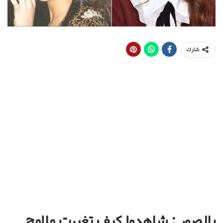
شارك
بالصور : شاهدوا كيف تغيرت ملامح