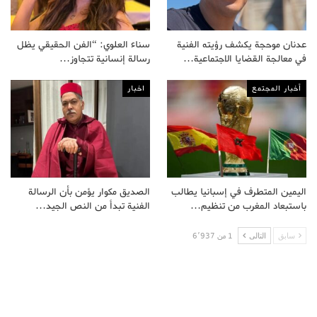
عدنان موحجة يكشف رؤيته الفنية
سناء العلوي: “الفن الحقيقي يظل
في معالجة القضايا الاجتماعية…
رسالة إنسانية تتجاوز…
أخبار المجتمع
اخبار
اليمين المتطرف في إسبانيا يطالب
الصديق مكوار يؤمن بأن الرسالة
باستبعاد المغرب من تنظيم…
الفنية تبدأ من النص الجيد…
سابق
التالى
1 من 6٬937