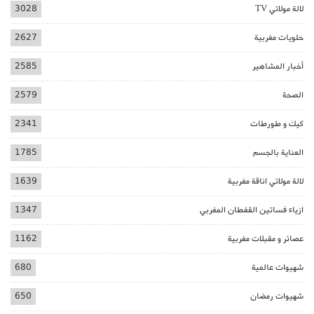
لالة مولاتي TV
3028
حلويات مغربية
2627
أخبار المشاهير
2585
الصحة
2579
كيك و طورطات
2341
العناية بالجسم
1785
لالة مولاتي اناقة مغربية
1639
ازياء فساتين القفطان المغربي
1347
عصائر و مقبلات مغربية
1162
شهيوات عالمية
680
شهيوات رمضان
650