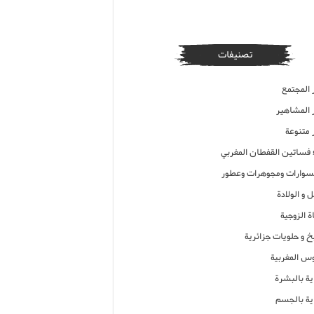
تصنيفات
 المجتمع
ر المشاهير
 متنوعة
ء فساتين القفطان المغربي
وارات ومجوهرات وعطور
 و الولادة
ة الزوجية
خ و حلويات جزائرية
وس المغربية
ية بالبشرة
اية بالجسم