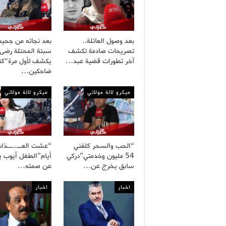
بعد وصول العائلة..
بعد نجاته من جحيم
تصريحات صادمة تكشف
سبتة المحتلة رضى
آخر تطورات قضية عبد…
يكشف لأول مرة“كنا
ضاحكين…
ميكرو لالة مولاتي
ميكرو لالة مولاتي
“الحب والسحر كلفني
54 مليون وخدمتي”دركي
أيام”الطفل أيوب 
سابق يخرج عن…
عن صمته…
اخبار
اخبار