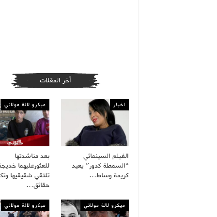
أخر المقلات
اخبار
ميكرو لالة مولاتي
الفيلم السينمائي
بعد مناشدتها
“السمطة كدور” يعيد
للعثورعليهما خديجة
كريمة وساط…
تلتقي شقيقيها وت
حقائق…
ميكرو لالة مولاتي
ميكرو لالة مولاتي