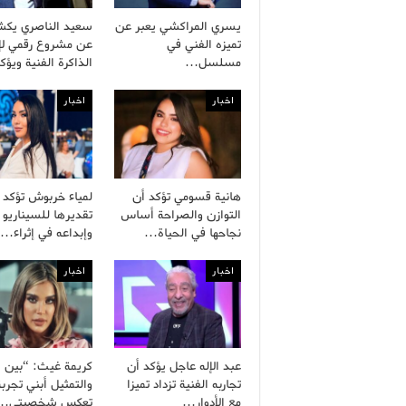
يسري المراكشي يعبر عن
سعيد الناصري يك
تميزه الفني في
عن مشروع رقمي لإح
مسلسل…
الذاكرة الفنية ويؤ
اخبار
اخبار
هانية قسومي تؤكد أن
لمياء خربوش تؤكد
التوازن والصراحة أساس
تقديرها للسيناريو 
نجاحها في الحياة…
وإبداعه في إثراء…
اخبار
اخبار
عبد الإله عاجل يؤكد أن
كريمة غيث: “بين ال
تجاربه الفنية تزداد تميزا
والتمثيل أبني تجربة
مع الأدوار…
تعكس شخصيتي…