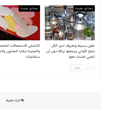
نصائح مفيدة
نصائح مفيدة
مكون بسيط ومعروف لدى الكل
اكتشفي الاستعمالات المتعد
يلمع الأواني ويجعلها براقة دون أن
والعجيبة لبقايا الصابون والت
تتعبي نفسك معها
ستفاجئك
سابق
التالى
اترك تعليقا