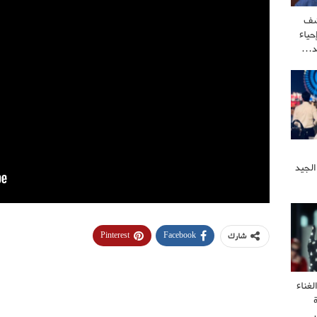
شف
ياء
كد…
الجيد
Pinterest
Facebook
شارك
غناء