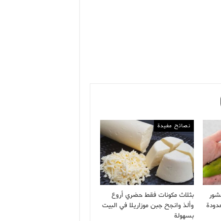
نصائح مفيدة
شور
بثلاث مكونات فقط حضري أروع
دودة
وألذ وانجح جبن موزاريلا في البيت
بسهولة