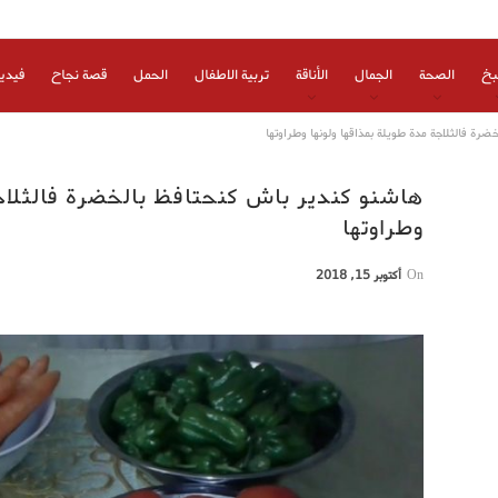
بخ
الصحة
الجمال
الأناقة
تربية الاطفال
الحمل
قصة نجاح
فيدي
رة فالثلاجة مدة طويلة بمذاقها ولونها وطراوتها
هاشنو كندير باش كنحتافظ بالخضرة فالثلاجة
وطراوتها
On
أكتوبر 15, 2018