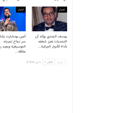
اخبار
اخبار
يوسف الجندي يؤكد أن
أمين بودشارت يك
التحديات تعزز شغفه
سر نجاح تجربته
بأداء الأدوار المركبة…
الموسيقية ويعيد ر
علاقة…
سابق
التالى
1 من 6٬934