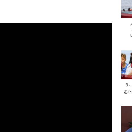
“عشت العــ..ــذاب 3
يخرج