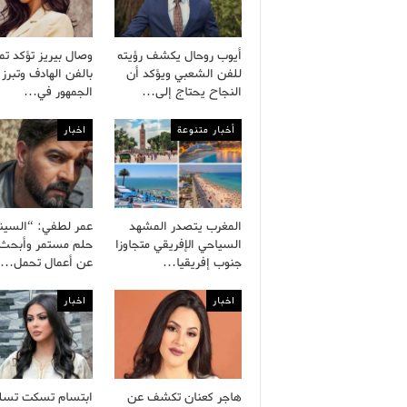
أيوب روحال يكشف رؤيته
وصال بيريز تؤكد تم
للفن الشعبي ويؤكد أن
بالفن الهادف وتبرز 
النجاح يحتاج إلى…
الجمهور في…
أخبار متنوعة
اخبار
المغرب يتصدر المشهد
عمر لطفي: “السينم
السياحي الإفريقي متجاوزا
حلم مستمر وأبحث د
جنوب إفريقيا…
عن أعمال تحمل…
اخبار
اخبار
هاجر كعنان تكشف عن
ابتسام تسكت تسل