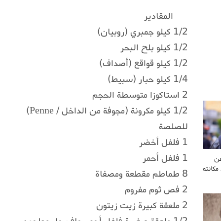
المقادير
1/2 كيلو جمبري (روبيان)
1/2 كيلو بلح البحر
1/2 كيلو قواقع (أصداف)
1/4 كيلو حبار (سبيط)
2 استاكوزا متوسطة الحجم
1/2 كيلو مكرونة (مجوفة من الداخل / Penne)
للصلصة
1 فلفل أخضر
1 فلفل أحمر
عن
مكانته
8 طماطم مقطعة ومصفاة
2 فص ثوم مفروم
2 ملعقة كبيرة زيت زيتون