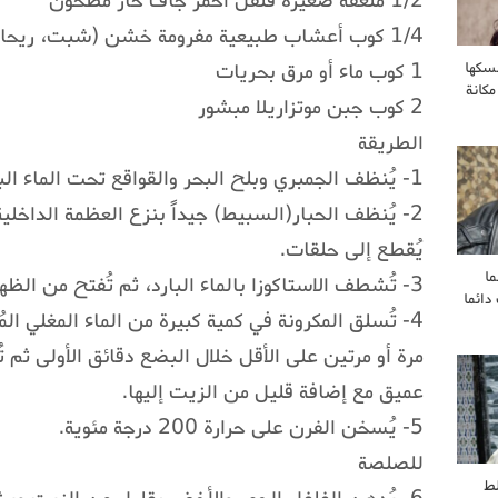
1/2 ملعقة صغيرة فلفل أحمر جاف حار مطحون
1/4 كوب أعشاب طبيعية مفرومة خشن (شبت، ريحان، كزبرة، نعناع)
1 كوب ماء أو مرق بحريات
سكها
مكانة
2 كوب جبن موتزاريلا مبشور
الطريقة
1- يُنظف الجمبري وبلح البحر والقواقع تحت الماء البارد الجاري.
2- يُنظف الحبار(السبيط) جيداً بنزع العظمة الداخلية
يُقطع إلى حلقات.
ا
3- تُشطف الاستاكوزا بالماء البارد، ثم تُفتح من الظهر بالطول بواسطة مقص.
ائما
4- تُسلق المكرونة في كمية كبيرة من الماء المغلي ال
مرة أو مرتين على الأقل خلال البضع دقائق الأولى ثم تُ
عميق مع إضافة قليل من الزيت إليها.
5- يُسخن الفرن على حرارة 200 درجة مئوية.
للصلصة
ط