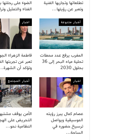
تطلعاتها وتجاربها الفنية
الضوء على رحلتها ب
وتعبر عن رؤيتها…
الغناء والتمثيل وت
أخبار متنوعة
اخبار
المغرب يرفع عدد محطات
فاطمة الزهراء الج
تحلية مياه البحر إلى 36
تعبر عن تجربتها الف
بحلول 2030
وتؤكد أن الشهرة…
اخبار
أخبار المجتمع
عصام كمال يبرز رؤيته
الأمن يوقف مشتبه
الموسيقية ويواصل
التحريض على الهجر
ترسيخ حضوره في
النظامية نحو…
الساحة…