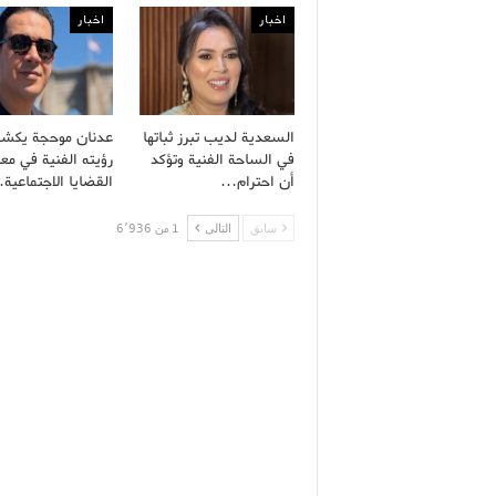
اخبار
اخبار
السعدية لديب تبرز ثباتها
عدنان موحجة يكش
في الساحة الفنية وتؤكد
رؤيته الفنية في معا
أن احترام…
القضايا الاجتماعية
سابق
التالى
1 من 6٬936