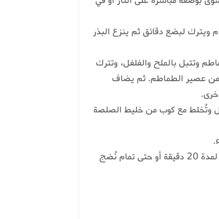
شوى بوضعه مباشرة على النار أو في
 ويترك لبضع دقائق ثم ينزع البذر
اطم وتتبل بالملح والفلفل، وتترك
 كمية كبيرة من عصير الطماطم. ثم يضاف
لفل وتُخلط مع كوب من خليط الصلصة
11- يُرش السطح بالجبن، ويوضع القالب في الفرن لمدة 20 دقيقة أو حتى تمام نُضج