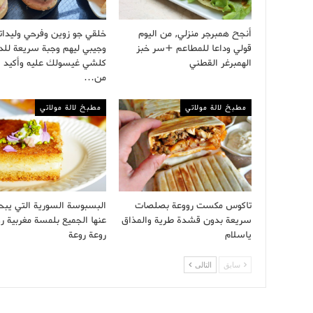
أنجح همبرجر منزلي, من اليوم
خلقي جو زوين وفرحي وليدا
قولي وداعا للمطاعم +سر خبز
وجيبي ليهم وجبة سريعة للدا
الهمبرغر القطني
كلشي غيسولك عليه وأكيد
من…
مطبخ لالة مولاتي
مطبخ لالة مولاتي
تاكوس مكست رووعة بصلصات
البسبوسة السورية التي يب
سريعة بدون قشدة طرية والمذاق
عنها الجميع بلمسة مغربية ر
ياسلام
روعة روعة
سابق
التالى