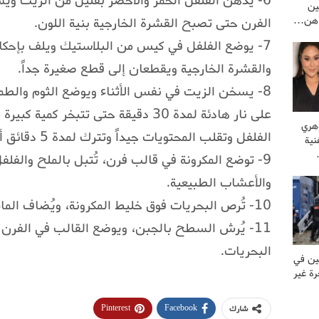
6- يُدهن الفلفل الحمر والأخضر بقليل من الزيت وي
ين
راهن…
الفرن حتى تصبح القشرة الخارجية بنية اللون.
7- يوضع الفلفل في كيس من البلاستيك ويلف بإحكام
والقشرة الخارجية ويقطعان إلى قطع صغيرة جداً.
8- يسخن الزيت في نفس الأثناء ويوضع الثوم والطم
على نار هادئة لمدة 30 دقيقة حتى تتبخر
وهري
الفلفل وتقلب المحتويات جيداً وتترك لمدة 5 دقائق أخرى.
نية
9- توضع المكرونة في قالب فرن، تُتبل بالملح والف
والأعشاب الطبيعية.
10- تُرص البحريات فوق خليط المكرونة، ويُضاف الماء.
البحريات.
ين في
ة غير
Pinterest
Facebook
شارك