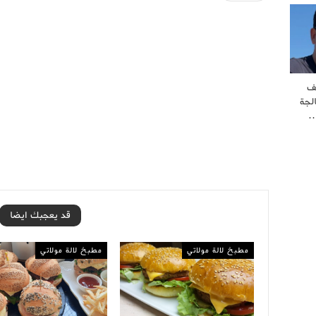
ف
لجة
…
قد يعجبك ايضا
مطبخ لالة مولاتي
مطبخ لالة مولاتي