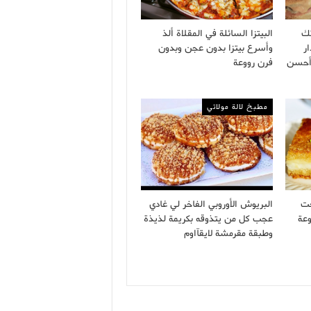
تك
البيتزا السائلة في المقلاة ألذ
ر
وأسرع بيتزا بدون عجن وبدون
 أحسن
فرن رووعة
مطبخ لالة مولاتي
حت
البريوش الأوروبي الفاخر لي غادي
وعة
عجب كل من يتذوقه بكريمة لذيذة
وطبقة مقرمشة لايقآاوم