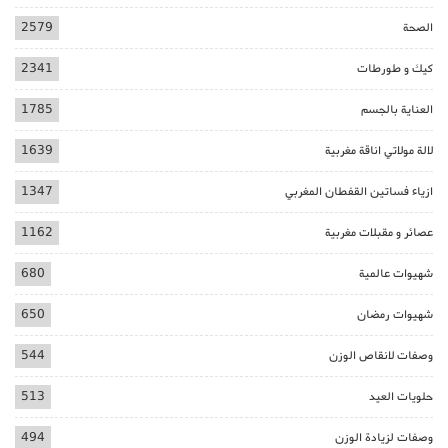
الصحة
2579
كيك و طورطات
2341
العناية بالجسم
1785
لالة مولاتي اناقة مغربية
1639
ازياء فساتين القفطان المغربي
1347
عصائر و مقبلات مغربية
1162
شهيوات عالمية
680
شهيوات رمضان
650
وصفات لانقاص الوزن
544
حلويات العيد
513
وصفات لزيادة الوزن
494