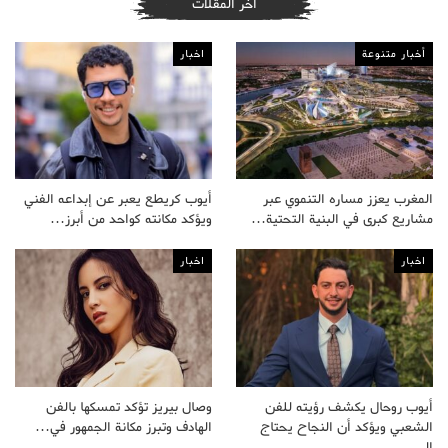
أخر المقلات
أخبار متنوعة
اخبار
المغرب يعزز مساره التنموي عبر
أيوب كريطع يعبر عن إبداعه الفني
مشاريع كبرى في البنية التحتية…
ويؤكد مكانته كواحد من أبرز…
اخبار
اخبار
أيوب روحال يكشف رؤيته للفن
وصال بيريز تؤكد تمسكها بالفن
الشعبي ويؤكد أن النجاح يحتاج
الهادف وتبرز مكانة الجمهور في…
إلى…