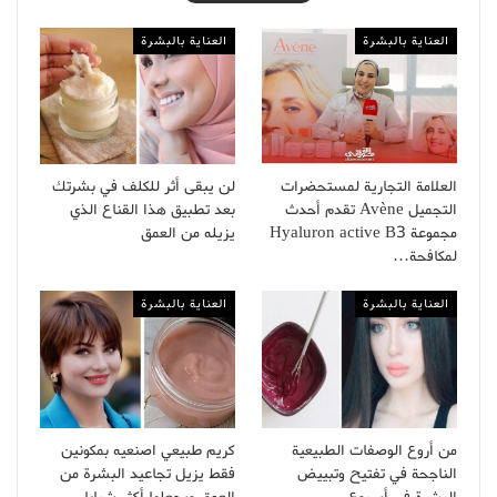
العناية بالبشرة
العناية بالبشرة
العلامة التجارية لمستحضرات
لن يبقى أثر للكلف في بشرتك
التجميل Avène تقدم أحدث
بعد تطبيق هذا القناع الذي
مجموعة Hyaluron active B3
يزيله من العمق
لمكافحة…
العناية بالبشرة
العناية بالبشرة
من أروع الوصفات الطبيعية
كريم طبيعي اصنعيه بمكونين
الناجحة في تفتيح وتبييض
فقط يزيل تجاعيد البشرة من
البشرة في أسبوع
العمق ويجعلها أكثر شبابا