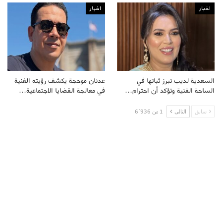
اخبار
اخبار
السعدية لديب تبرز ثباتها في
عدنان موحجة يكشف رؤيته الفنية
الساحة الفنية وتؤكد أن احترام…
في معالجة القضايا الاجتماعية…
سابق
التالى
1 من 6٬936