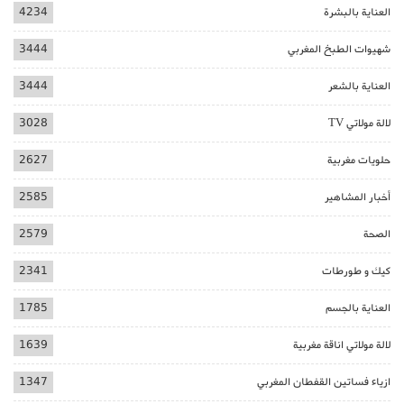
العناية بالبشرة
4234
شهيوات الطبخ المغربي
3444
العناية بالشعر
3444
لالة مولاتي TV
3028
حلويات مغربية
2627
أخبار المشاهير
2585
الصحة
2579
كيك و طورطات
2341
العناية بالجسم
1785
لالة مولاتي اناقة مغربية
1639
ازياء فساتين القفطان المغربي
1347