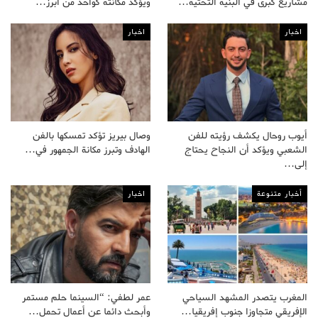
مشاريع كبرى في البنية التحتية…
ويؤكد مكانته كواحد من أبرز…
اخبار
اخبار
أيوب روحال يكشف رؤيته للفن
وصال بيريز تؤكد تمسكها بالفن
الشعبي ويؤكد أن النجاح يحتاج
الهادف وتبرز مكانة الجمهور في…
إلى…
أخبار متنوعة
اخبار
المغرب يتصدر المشهد السياحي
عمر لطفي: “السينما حلم مستمر
الإفريقي متجاوزا جنوب إفريقيا…
وأبحث دائما عن أعمال تحمل…