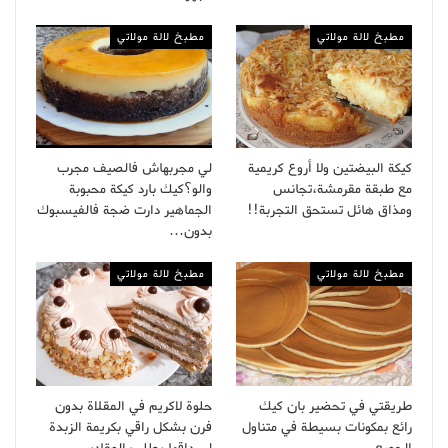
مطبخ لالة مولاتي
مطبخ لالة مولاتي
كيكة البيضتين ولا أروع كريمية
لي مجربهاش فالصيف مجرب
مع طبقة مقرمشة،تجانس
والو؟كيك بارد كيكة محبوبة
ومذاق هائل تستحق التجربة!!
الجماهير دارت ضجة فالفيسبوك
بدون…
مطبخ لالة مولاتي
مطبخ لالة مولاتي
طريقتي في تحضير بان كيك
حلوة لاكريم في المقلاة بدون
رائع بمكونات بسيطة في متناول
فرن بشكل راقي بكريمة الزبدة
الجميع
لي داقها يطلب المقادير