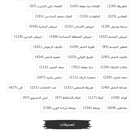
الطريقة
(130)
الفنانة دنيا بطمة
(142)
القضاء على الشيب
(97)
المقادير
(223)
المكونات
(116)
الملك محمد السادس
(101)
بسمة بوسيل
(139)
تبييض الاسنان
(231)
تبييض البشرة
(559)
تبييض الجسم
(332)
تبييض المنطقة الحساسة
(199)
تبييض اليدين
(119)
تعطير الجسم
(95)
تقوية الشعر
(109)
تكثيف الرموش
(101)
تكثيف الشعر
(195)
تلميع الاواني
(103)
تنعيم الشعر
(434)
حالات الشفاء
(124)
دنيا بطمة
(761)
سعد المجرد
(113)
سعد لمجرد
(226)
سعيدة شرف
(111)
سلمى رشيد
(167)
صباغة الشعر
(140)
طريقة التحضير
(151)
عدد الاصابات
(151)
فن
(427)
فوائد
(109)
كيكة
(117)
كيكة بالشكلاط
(97)
ليلى الحديوي
(97)
مشاهير
(428)
وصفة
(156)
وصفة لزيادة الوزن
(138)
تصنيفات