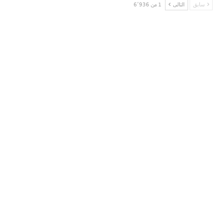
سابق
التالى
1 من 6٬936