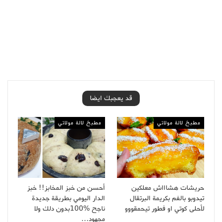
قد يعجبك ايضا
مطبخ لالة مولاتي
مطبخ لالة مولاتي
حريشات هشاااش معلكين
أحسن من خبز المخابز!! خبز
تيدوبو بالفم بكريمة البرتقال
الدار اليومي بطريقة جديدة
لأحلى كوتي او فطور تيحمقووو
ناجح %100بدون دلك ولا
مجهود…