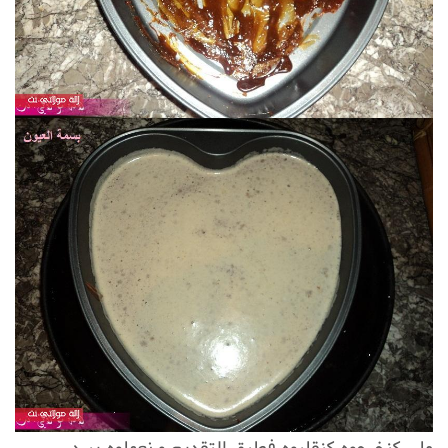
ملي كنخرجوه كنقلبوه فطبق التقديم و نعملوه يبرد