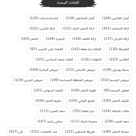
كلمات البحث
أخبار الفنانين
(104)
أخبار المشاهير
(118)
ابتسام تسكت
(120)
ازالة التجاعيد
(351)
ازالة الشعر الزائد
(151)
ازالة الشيب
(222)
ازالة الكرش
(137)
ازالة الكلف
(140)
البشرة
(194)
الشعر
(163)
الطريقة
(130)
الفنانة دنيا بطمة
(142)
القضاء على الشيب
(97)
المقادير
(223)
المكونات
(116)
الملك محمد السادس
(101)
بسمة بوسيل
(139)
تبييض الاسنان
(231)
تبييض البشرة
(559)
تبييض الجسم
(332)
تبييض المنطقة الحساسة
(199)
تبييض اليدين
(119)
تعطير الجسم
(95)
تقوية الشعر
(109)
تكثيف الرموش
(101)
تكثيف الشعر
(195)
تلميع الاواني
(103)
تنعيم الشعر
(434)
حالات الشفاء
(124)
دنيا بطمة
(761)
سعد المجرد
(113)
سعد لمجرد
(226)
سعيدة شرف
(111)
سلمى رشيد
(167)
صباغة الشعر
(140)
طريقة التحضير
(151)
عدد الاصابات
(151)
فن
(427)