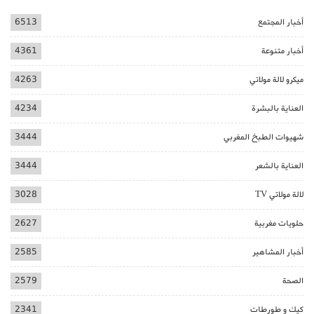
أخبار المجتمع
6513
أخبار متنوعة
4361
ميكرو لالة مولاتي
4263
العناية بالبشرة
4234
شهيوات الطبخ المغربي
3444
العناية بالشعر
3444
لالة مولاتي TV
3028
حلويات مغربية
2627
أخبار المشاهير
2585
الصحة
2579
كيك و طورطات
2341