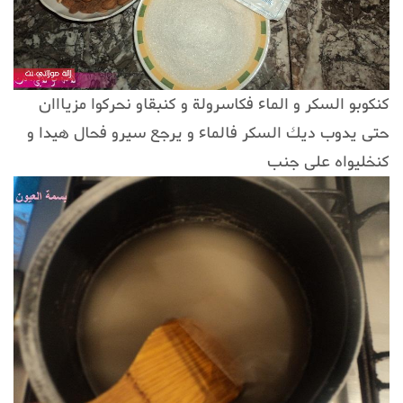
كنكوبو السكر و الماء فكاسرولة و كنبقاو نحركوا مزيااان
حتى يدوب ديك السكر فالماء و يرجع سيرو فحال هيدا و
كنخليواه على جنب