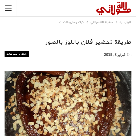
الرئيسية
مطبخ لالة مولاتي
كيك و طورطات
طريقة تحضير فلان باللوز بالصور
كيك و طورطات
On
فبراير 3, 2015