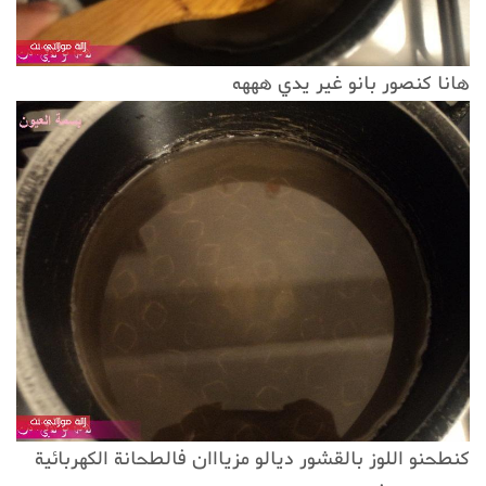
هانا كنصور بانو غير يدي هههه
كنطحنو اللوز بالقشور ديالو مزيااان فالطحانة الكهربائية