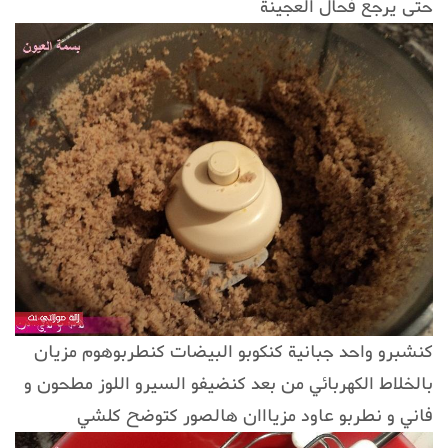
حتى يرجع فحال العجينة
كنشبرو واحد جبانية كنكوبو البيضات كنطربوهوم مزيان
بالخلاط الكهربائي من بعد كنضيفو السيرو اللوز مطحون و
فاني و نطربو عاود مزيااان هالصور كتوضح كلشي