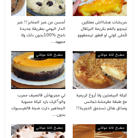
حريشات هشاااش معلكين
أحسن من خبز المخابز!! خبز
تيدوبو بالفم بكريمة البرتقال
الدار اليومي بطريقة جديدة
لأحلى كوتي او فطور تيحمقووو
ناجح %100بدون دلك ولا
مجهود…
مطبخ لالة مولاتي
مطبخ لالة مولاتي
كيكة البيضتين ولا أروع كريمية
لي مجربهاش فالصيف مجرب
مع طبقة مقرمشة،تجانس
والو؟كيك بارد كيكة محبوبة
ومذاق هائل تستحق التجربة!!
الجماهير دارت ضجة فالفيسبوك
بدون…
مطبخ لالة مولاتي
مطبخ لالة مولاتي