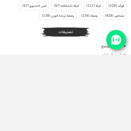
فوائد
(109)
كيكة
(117)
كيكة بالشكلاط
(97)
ليلى الحديوي
(97)
مشاهير
(428)
وصفة
(156)
وصفة لزيادة الوزن
(138)
تصنيفات
أخبار المجتمع
أخبار المشاهير
أخبار متنوعة
ازياء فساتين القفطان المغربي
اكسسوارات ومجوهرات وعطور
الحمل و الولادة
الحياة الزوجية
الطبخ و حلويات جزائرية
العروس المغربية
العناية بالبشرة