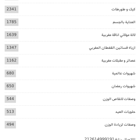
كيك و طورطات
2341
العناية بالجسم
1785
لالة مولاتي اناقة مغربية
1639
ازياء فساتين القفطان المغربي
1347
عصائر و مقبلات مغربية
1162
شهيوات عالمية
680
شهيوات رمضان
650
وصفات لانقاص الوزن
544
حلويات العيد
513
وصفات لزيادة الوزن
494
للاتصال بنا+212614999191