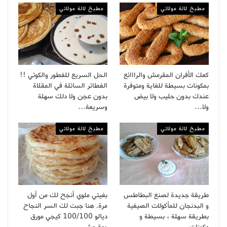
مطبخ لالة مولاتي
مطبخ لالة مولاتي
كعك الأفران المقرمش والرااائع
الحل السريع للفطور والكوتي !!
بمكونات بسيطة للغاية ومتوفرة
الفطائر السائلة في المقلاة
عندك بدون حليب ولا بيض
بدون عجن ولا دلك سهلة
ولا…
وسريعة…
مطبخ لالة مولاتي
مطبخ لالة مولاتي
طريقة جديدة لصنع البطاطس
بغيتي ملوي أنجح لك من أول
و البدنجان للمأكولات الصيفية
مرة. هنا جبت لك السر النجاح
بطريقة سهلة ، بسيطة و
ديالو 100/100 كيجي مورق