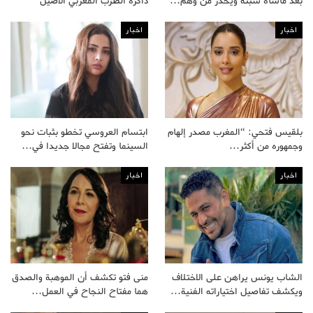
بعد مأساة سبتة ويحذر من وهم…
ذاكرة الطرب المغربي الأصيل
اخبار
اخبار
بلقيس فتحي: “المغرب مصدر إلهام
ابتسام العروسي تخطو بثبات نحو
وجمهوره من أكثر…
السينما وتفتح مجالا جديدا في…
اخبار
اخبار
الشاب يونس يراهن على الاختلاف
منى فتو تكشف أن الموهبة والصدق
ويكشف تفاصيل اختياراته الفنية…
هما مفتاح النجاح في العمل…