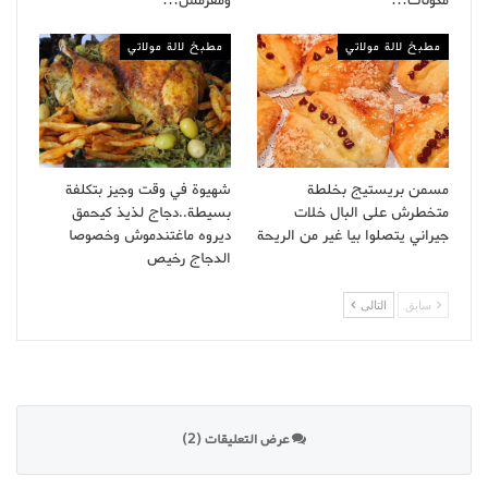
مكونات…
ومقرمش…
مطبخ لالة مولاتي
مطبخ لالة مولاتي
مسمن بريستيج بخلطة
شهيوة في وقت وجيز بتكلفة
متخطرش على البال خلات
بسيطة..دجاج لذيذ كيحمق
جيراني يتصلوا بيا غير من الريحة
ديروه ماغتندموش وخصوصا
الدجاج رخيص
سابق
التالى
عرض التعليقات (2)