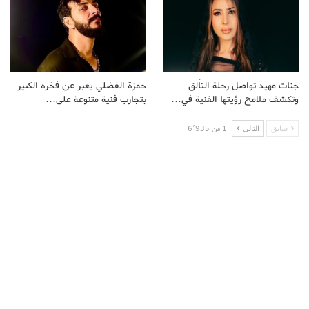
جنات مهيد تواصل رحلة التألق
حمزة الفضلي يعبر عن فخره الكبير
وتكشف ملامح رؤيتها الفنية في…
بتجارب فنية متنوعة على…
سابق
التالى
1 من 6٬935