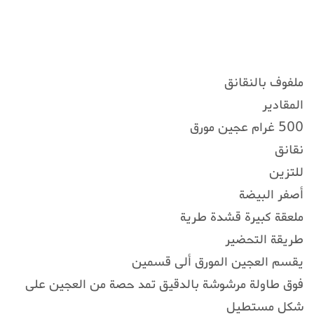
ملفوف بالنقانق
المقادير
500 غرام عجين مورق
نقانق
للتزين
أصفر البيضة
ملعقة كبيرة قشدة طرية
طريقة التحضير
يقسم العجين المورق ألى قسمين
فوق طاولة مرشوشة بالدقيق تمد حصة من العجين على
شكل مستطيل