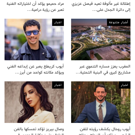
إطلالة غير مألوفة تعيد فيصل عزيزي
مراد حميمو يؤكد أن اختياراته الفنية
إلى دائرة الجدل على…
تعبر عن رؤية درامية…
أخبار متنوعة
اخبار
المغرب يعزز مساره التنموي عبر
أيوب كريطع يعبر عن إبداعه الفني
مشاريع كبرى في البنية التحتية…
ويؤكد مكانته كواحد من أبرز…
اخبار
اخبار
أيوب روحال يكشف رؤيته للفن
وصال بيريز تؤكد تمسكها بالفن
الشعبي ويؤكد أن النجاح يحتاج
الهادف وتبرز مكانة الجمهور في…