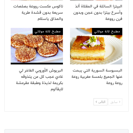
البيتزا السائلة في المقلاة ألذ
تاكوس مكست رووعة بصلصات
وأسرع بيتزا بدون عجن وبدون
سريعة بدون قشدة طرية
فرن رووعة
والمذاق ياسلام
مطبخ لالة مولاتي
مطبخ لالة مولاتي
البسبوسة السورية التي يبحت
البريوش الأوروبي الفاخر لي
عنها الجميع بلمسة مغربية روعة
غادي عجب كل من يتذوقه
روعة روعة
بكريمة لذيذة وطبقة مقرمشة
لايقآاوم
سابق
التالى