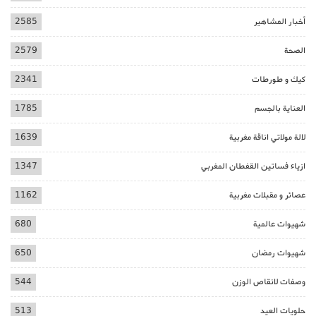
أخبار المشاهير
2585
الصحة
2579
كيك و طورطات
2341
العناية بالجسم
1785
لالة مولاتي اناقة مغربية
1639
ازياء فساتين القفطان المغربي
1347
عصائر و مقبلات مغربية
1162
شهيوات عالمية
680
شهيوات رمضان
650
وصفات لانقاص الوزن
544
حلويات العيد
513