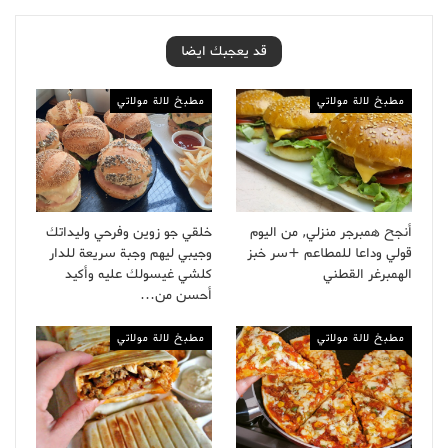
قد يعجبك ايضا
مطبخ لالة مولاتي
مطبخ لالة مولاتي
أنجح همبرجر منزلي, من اليوم
خلقي جو زوين وفرحي وليداتك
قولي وداعا للمطاعم +سر خبز
وجيبي ليهم وجبة سريعة للدار
الهمبرغر القطني
كلشي غيسولك عليه وأكيد
أحسن من…
مطبخ لالة مولاتي
مطبخ لالة مولاتي