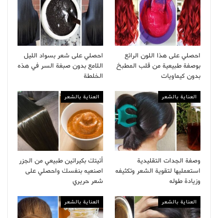
احصلي على هذا اللون الرائع
احصلي على شعر بسواد الليل
بوصفة طبيعية من قلب المطبخ
اللامع بدون صبغة السر في هذه
بدون كيماويات
الخلطة
العناية بالشعر
العناية بالشعر
وصفة الجدات التقليدية
أتيتك بكيراتين طبيعي من الجزر
استعمليها لتقوية الشعر وتكثيفه
اصنعيه بنفسك واحصلي على
وزيادة طوله
شعر حريري
العناية بالشعر
العناية بالشعر