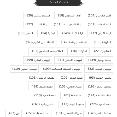
كلمات البحث
أخبار الفنانين
(104)
أخبار المشاهير
(118)
ابتسام تسكت
(120)
ازالة التجاعيد
(351)
ازالة الشعر الزائد
(151)
ازالة الشيب
(222)
ازالة الكرش
(137)
ازالة الكلف
(140)
البشرة
(194)
الشعر
(163)
الطريقة
(130)
الفنانة دنيا بطمة
(142)
القضاء على الشيب
(97)
المقادير
(223)
المكونات
(116)
الملك محمد السادس
(101)
بسمة بوسيل
(139)
تبييض الاسنان
(231)
تبييض البشرة
(559)
تبييض الجسم
(332)
تبييض المنطقة الحساسة
(199)
تبييض اليدين
(119)
تعطير الجسم
(95)
تقوية الشعر
(109)
تكثيف الرموش
(101)
تكثيف الشعر
(195)
تلميع الاواني
(103)
تنعيم الشعر
(434)
حالات الشفاء
(124)
دنيا بطمة
(761)
سعد المجرد
(113)
سعد لمجرد
(226)
سعيدة شرف
(111)
سلمى رشيد
(167)
صباغة الشعر
(140)
طريقة التحضير
(151)
عدد الاصابات
(151)
فن
(427)