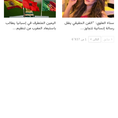
سناء العلوي: “الفن الحقيقي يظل
اليمين المتطرف في إسبانيا يطالب
رسالة إنسانية تتجاوز…
باستبعاد المغرب من تنظيم…
سابق
التالى
1 من 6٬937