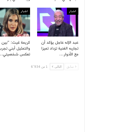
اخبار
اخبار
عبد الإله عاجل يؤكد أن
كريمة غيث: “بين ال
تجاربه الفنية تزداد تميزا
والتمثيل أبني تجربة
مع الأدوار…
تعكس شخصيتي…
سابق
التالى
1 من 6٬934