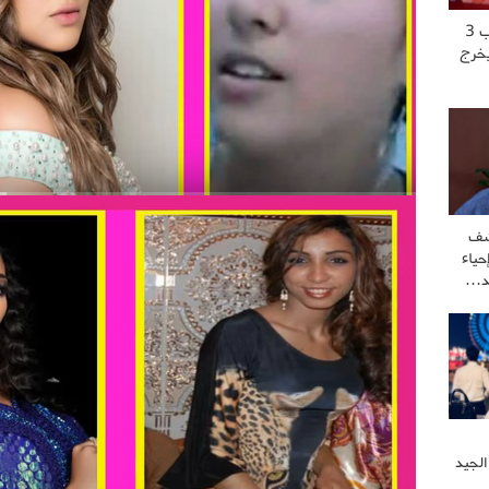
“عشت العــ..ــذاب 3
يخرج
شف
ياء
كد…
الجيد