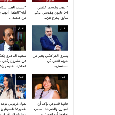
“الحب والسحر كلفني
54 مليون وخدمتي”دركي
أيام”الطفل أيوب 
سابق يخرج عن…
عن صمته…
اخبار
اخبار
يسري المراكشي يعبر عن
سعيد الناصري يك
تميزه الفني في
عن مشروع رقمي لإح
مسلسل…
الذاكرة الفنية ويؤ
اخبار
اخبار
هانية قسومي تؤكد أن
لمياء خربوش تؤكد
التوازن والصراحة أساس
تقديرها للسيناريو 
نجاحها في الحياة…
وإبداعه في إثراء…