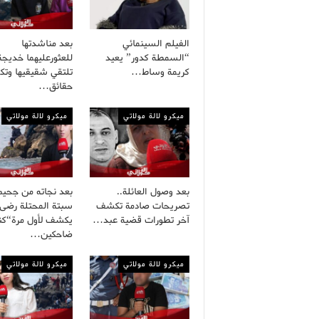
الفيلم السينمائي
بعد مناشدتها
“السمطة كدور” يعيد
للعثورعليهما خديجة
كريمة وساط…
تلتقي شقيقيها وت
حقائق…
ميكرو لالة مولاتي
ميكرو لالة مولاتي
بعد وصول العائلة..
بعد نجاته من جحيم
تصريحات صادمة تكشف
سبتة المحتلة رضى
آخر تطورات قضية عبد…
يكشف لأول مرة“كنا
ضاحكين…
ميكرو لالة مولاتي
ميكرو لالة مولاتي