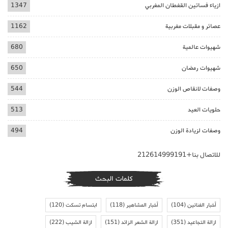
ازياء فساتين القفطان المغربي
1347
عصائر و مقبلات مغربية
1162
شهيوات عالمية
680
شهيوات رمضان
650
وصفات لانقاص الوزن
544
حلويات العيد
513
وصفات لزيادة الوزن
494
للاتصال بنا+212614999191
كلمات البحث
أخبار الفنانين
(104)
أخبار المشاهير
(118)
ابتسام تسكت
(120)
ازالة التجاعيد
(351)
ازالة الشعر الزائد
(151)
ازالة الشيب
(222)