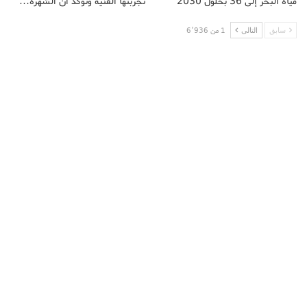
مياه البحر إلى 36 بحلول 2030
تجربتها الفنية وتؤكد أن الشهرة…
سابق
التالى
1 من 6٬936