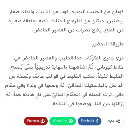
كوبان من الحليب البودرة. كوب من الزيت، والماء. صفار
بيضتين. حبتان من الفرماج المثلث. نصف ملعقة صغيرة
من الملح. بضع قطرات من العصير الحامض.
طريقة التحضير:
مزج جميع المكوّنات عدا الحليب والعصير الحامض في
خلاط كهربائي، ثُمَّ إضافتهما بالنهاية تدريجيّاً حتّى يُصبح
الخليط كثيفاً. سكب الخليط في قوالب خاصّة ومُغلفة من
الداخل بالبلاستيك الغذائيّ، ثمّ وضعها في وعاء وفي حمّامٍ
مائي. ترك الجبنة في الحمّام المائيّ على نارٍ هادئة جداً، ثمّ
إزالتها عن النار ووضعها في الثلاجة.
Pinterest
WhatsApp
Facebook
شارك