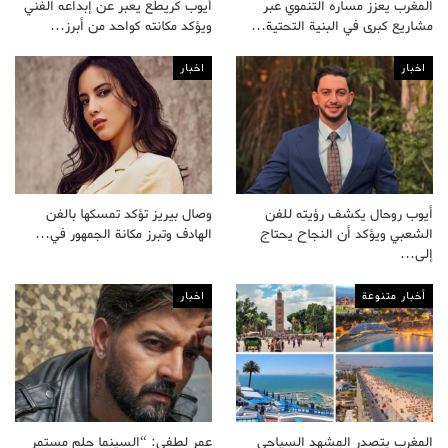
المغرب يعزز مساره التنموي عبر
أيوب كريطع يعبر عن إبداعه الفني
مشاريع كبرى في البنية التحتية…
ويؤكد مكانته كواحد من أبرز…
اخبار
اخبار
أيوب روحال يكشف رؤيته للفن
وصال بيريز تؤكد تمسكها بالفن
الشعبي ويؤكد أن النجاح يحتاج
الهادف وتبرز مكانة الجمهور في…
إلى…
أخبار متنوعة
اخبار
المغرب يتصدر المشهد السياحي
عمر لطفي: “السينما حلم مستمر