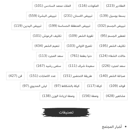
المقادير
(223)
المكونات
(116)
الملك محمد السادس
(101)
بسمة بوسيل
(139)
تبييض الاسنان
(231)
تبييض البشرة
(559)
تبييض الجسم
(332)
تبييض المنطقة الحساسة
(199)
تبييض اليدين
(119)
تعطير الجسم
(95)
تقوية الشعر
(109)
تكثيف الرموش
(101)
تكثيف الشعر
(195)
تلميع الاواني
(103)
تنعيم الشعر
(434)
حالات الشفاء
(124)
دنيا بطمة
(761)
سعد المجرد
(113)
سعد لمجرد
(226)
سعيدة شرف
(111)
سلمى رشيد
(167)
صباغة الشعر
(140)
طريقة التحضير
(151)
عدد الاصابات
(151)
فن
(427)
فوائد
(109)
كيكة
(117)
كيكة بالشكلاط
(97)
ليلى الحديوي
(97)
مشاهير
(428)
وصفة
(156)
وصفة لزيادة الوزن
(138)
تصنيفات
أخبار المجتمع