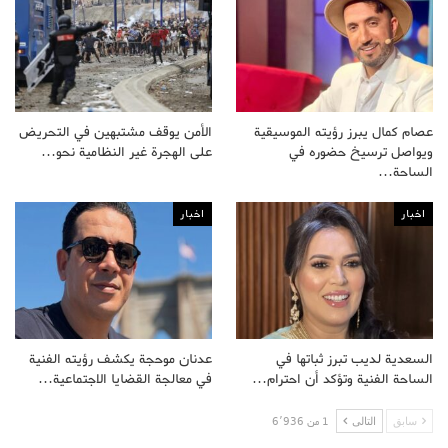
عصام كمال يبرز رؤيته الموسيقية
الأمن يوقف مشتبهين في التحريض
ويواصل ترسيخ حضوره في
على الهجرة غير النظامية نحو…
الساحة…
اخبار
اخبار
السعدية لديب تبرز ثباتها في
عدنان موحجة يكشف رؤيته الفنية
الساحة الفنية وتؤكد أن احترام…
في معالجة القضايا الاجتماعية…
سابق
التالى
1 من 6٬936