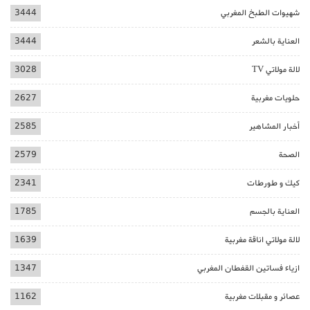
شهيوات الطبخ المغربي
3444
العناية بالشعر
3444
لالة مولاتي TV
3028
حلويات مغربية
2627
أخبار المشاهير
2585
الصحة
2579
كيك و طورطات
2341
العناية بالجسم
1785
لالة مولاتي اناقة مغربية
1639
ازياء فساتين القفطان المغربي
1347
عصائر و مقبلات مغربية
1162