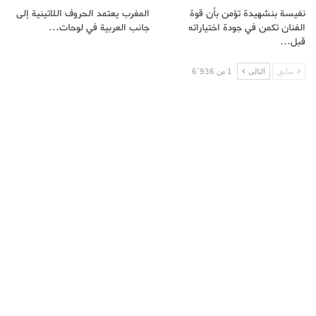
نفيسة بنشهيدة تؤمن بأن قوة
المغرب يعتمد الحروف اللاتينية إلى
الفنان تكمن في جودة اختياراته
جانب العربية في لوحات…
قبل…
سابق
التالى
1 من 6٬936