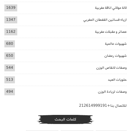
لالة مولاتي اناقة مغربية
1639
ازياء فساتين القفطان المغربي
1347
عصائر و مقبلات مغربية
1162
شهيوات عالمية
680
شهيوات رمضان
650
وصفات لانقاص الوزن
544
حلويات العيد
513
وصفات لزيادة الوزن
494
للاتصال بنا+212614999191
كلمات البحث