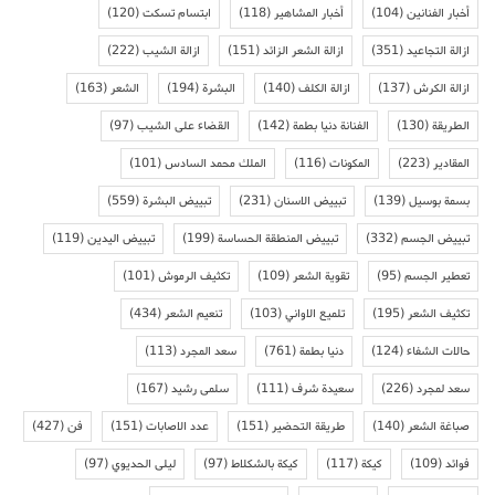
أخبار الفنانين
(104)
أخبار المشاهير
(118)
ابتسام تسكت
(120)
ازالة التجاعيد
(351)
ازالة الشعر الزائد
(151)
ازالة الشيب
(222)
ازالة الكرش
(137)
ازالة الكلف
(140)
البشرة
(194)
الشعر
(163)
الطريقة
(130)
الفنانة دنيا بطمة
(142)
القضاء على الشيب
(97)
المقادير
(223)
المكونات
(116)
الملك محمد السادس
(101)
بسمة بوسيل
(139)
تبييض الاسنان
(231)
تبييض البشرة
(559)
تبييض الجسم
(332)
تبييض المنطقة الحساسة
(199)
تبييض اليدين
(119)
تعطير الجسم
(95)
تقوية الشعر
(109)
تكثيف الرموش
(101)
تكثيف الشعر
(195)
تلميع الاواني
(103)
تنعيم الشعر
(434)
حالات الشفاء
(124)
دنيا بطمة
(761)
سعد المجرد
(113)
سعد لمجرد
(226)
سعيدة شرف
(111)
سلمى رشيد
(167)
صباغة الشعر
(140)
طريقة التحضير
(151)
عدد الاصابات
(151)
فن
(427)
فوائد
(109)
كيكة
(117)
كيكة بالشكلاط
(97)
ليلى الحديوي
(97)