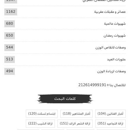
عصائر و مقبلات مغربية
1162
شهيوات عالمية
680
شهيوات رمضان
650
وصفات لانقاص الوزن
544
حلويات العيد
513
وصفات لزيادة الوزن
494
للاتصال بنا+212614999191
كلمات البحث
أخبار الفنانين
(104)
أخبار المشاهير
(118)
ابتسام تسكت
(120)
ازالة التجاعيد
(351)
ازالة الشعر الزائد
(151)
ازالة الشيب
(222)