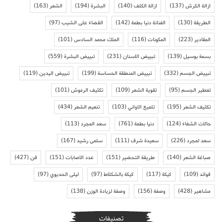
ازالة الكرش
(137)
ازالة الكلف
(140)
البشرة
(194)
الشعر
(163)
الطريقة
(130)
الفنانة دنيا بطمة
(142)
القضاء على الشيب
(97)
المقادير
(223)
المكونات
(116)
الملك محمد السادس
(101)
بسمة بوسيل
(139)
تبييض الاسنان
(231)
تبييض البشرة
(559)
تبييض الجسم
(332)
تبييض المنطقة الحساسة
(199)
تبييض اليدين
(119)
تعطير الجسم
(95)
تقوية الشعر
(109)
تكثيف الرموش
(101)
تكثيف الشعر
(195)
تلميع الاواني
(103)
تنعيم الشعر
(434)
حالات الشفاء
(124)
دنيا بطمة
(761)
سعد المجرد
(113)
سعد لمجرد
(226)
سعيدة شرف
(111)
سلمى رشيد
(167)
صباغة الشعر
(140)
طريقة التحضير
(151)
عدد الاصابات
(151)
فن
(427)
فوائد
(109)
كيكة
(117)
كيكة بالشكلاط
(97)
ليلى الحديوي
(97)
مشاهير
(428)
وصفة
(156)
وصفة لزيادة الوزن
(138)
تصنيفات