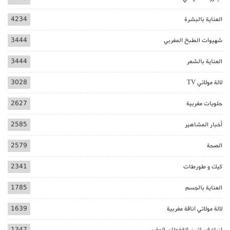
العناية بالبشرة
4234
شهيوات الطبخ المغربي
3444
العناية بالشعر
3444
لالة مولاتي TV
3028
حلويات مغربية
2627
أخبار المشاهير
2585
الصحة
2579
كيك و طورطات
2341
العناية بالجسم
1785
لالة مولاتي اناقة مغربية
1639
ازياء فساتين القفطان المغربي
1347