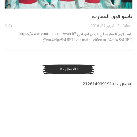
باسو فوق العمارية
Admin
فبراير 27, 2016
0
باسو فوق العمارية في عرض اموراجي https://www.youtube.com/watch?
v=4clpzSsUlFU var main_video = "4clpzSsUlFU";…
للاتصال بنا
للاتصال بنا+212614999191