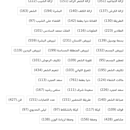
ازالة التجاعيد
(351)
ازالة الشعر الزائد
(151)
ازالة الشيب
(222)
ازالة الكرش
(137)
ازالة الكلف
(140)
البشرة
(194)
الشعر
(163)
الطريقة
(130)
الفنانة دنيا بطمة
(142)
القضاء على الشيب
(97)
المقادير
(223)
المكونات
(116)
الملك محمد السادس
(101)
بسمة بوسيل
(139)
تبييض الاسنان
(231)
تبييض البشرة
(559)
تبييض الجسم
(332)
تبييض المنطقة الحساسة
(199)
تبييض اليدين
(119)
تعطير الجسم
(95)
تقوية الشعر
(109)
تكثيف الرموش
(101)
تكثيف الشعر
(195)
تلميع الاواني
(103)
تنعيم الشعر
(434)
حالات الشفاء
(124)
دنيا بطمة
(761)
سعد المجرد
(113)
سعد لمجرد
(226)
سعيدة شرف
(111)
سلمى رشيد
(167)
صباغة الشعر
(140)
طريقة التحضير
(151)
عدد الاصابات
(151)
فن
(427)
فوائد
(109)
كيكة
(117)
كيكة بالشكلاط
(97)
ليلى الحديوي
(97)
مشاهير
(428)
وصفة
(156)
وصفة لزيادة الوزن
(138)