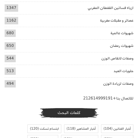
ازياء فساتين القفطان المغربي
1347
عصائر و مقبلات مغربية
1162
شهيوات عالمية
680
شهيوات رمضان
650
وصفات لانقاص الوزن
544
حلويات العيد
513
وصفات لزيادة الوزن
494
للاتصال بنا+212614999191
كلمات البحث
أخبار الفنانين
(104)
أخبار المشاهير
(118)
ابتسام تسكت
(120)