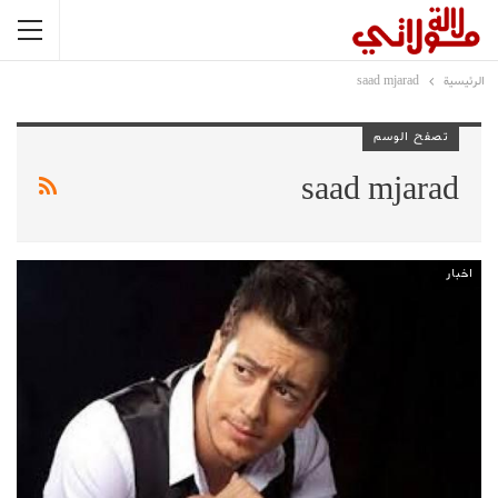
الرئيسية
saad mjarad
تصفح الوسم
saad mjarad
اخبار