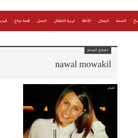
بخ
الصحة
الجمال
الأناقة
تربية الاطفال
الحمل
قصة نجاح
فيدي
تصفح الوسم
nawal mowakil
اخبار