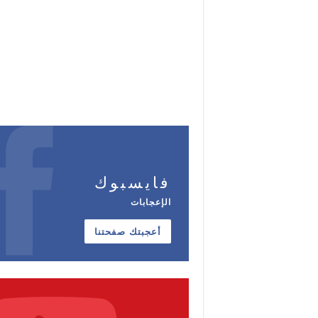
فايسبوك
الإعجابات
أعجبتك صفحتنا