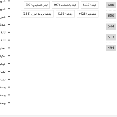
شهيو
680
كيكة
(117)
كيكة بالشكلاط
(97)
ليلى الحديوي
(97)
شهيو
مشاهير
(428)
وصفة
(156)
وصفة لزيادة الوزن
(138)
650
صور 
عصائ
544
لالة م
513
لالة 
494
مطبخ
مكيا
ميكرو
نصائ
نصائ
وصفا
وصفا
وصفا