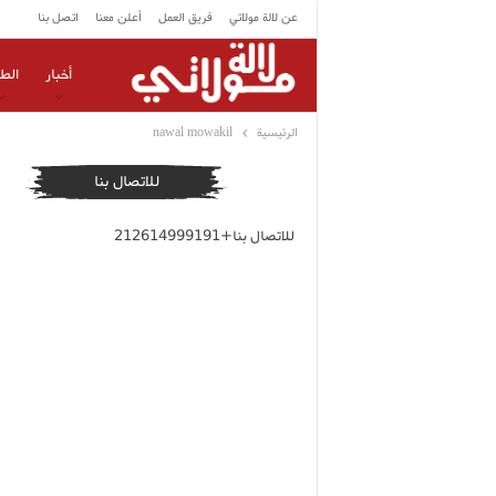
عن لالة مولاتي
فريق العمل
أعلن معنا
اتصل بنا
أخبار
الط
الرئيسية
nawal mowakil
للاتصال بنا
للاتصال بنا+212614999191