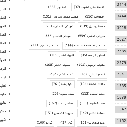
الحمل
3444
القضاء على الشيب
(97)
المقادير
(223)
الحيا
3444
المكونات
(116)
الملك محمد السادس
(101)
الطب
العر
بسمة بوسيل
(139)
تبييض الاسنان
(231)
3028
العنا
تبييض البشرة
(559)
تبييض الجسم
(332)
2627
العن
تبييض المنطقة الحساسة
(199)
تبييض اليدين
(119)
2585
العنا
تعطير الجسم
(95)
تقوية الشعر
(109)
المرأ
2579
تكثيف الرموش
(101)
تكثيف الشعر
(195)
الوص
2341
تلميع الاواني
(103)
تنعيم الشعر
(434)
تربية
حالات الشفاء
(124)
دنيا بطمة
(761)
تعلي
1785
سعد المجرد
(113)
سعد لمجرد
(226)
حلوي
1639
حلوي
سعيدة شرف
(111)
سلمى رشيد
(167)
1347
ديكو
صباغة الشعر
(140)
طريقة التحضير
(151)
شهيو
1162
عدد الاصابات
(151)
فن
(427)
فوائد
(109)