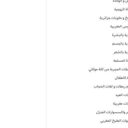
 و الولادة
ة الزوجية
خ و حلويات جزائرية
وس المغربية
ية بالبشرة
اية بالجسم
ية بالشعر
ة المسلمة
فات المجربة من لالة مولاتي
 الاطفال
م ربطات و لفات الحجاب
ات العيد
ات مغربية
ر واكسسوارات المنزل
ات الطبخ المغربي