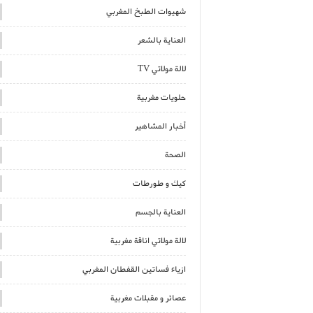
شهيوات الطبخ المغربي
العناية بالشعر
لالة مولاتي TV
حلويات مغربية
أخبار المشاهير
الصحة
كيك و طورطات
العناية بالجسم
لالة مولاتي اناقة مغربية
ازياء فساتين القفطان المغربي
عصائر و مقبلات مغربية