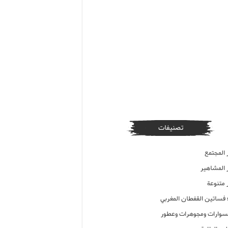
تصنيفات
 المجتمع
ر المشاهير
 متنوعة
ء فساتين القفطان المغربي
وارات ومجوهرات وعطور