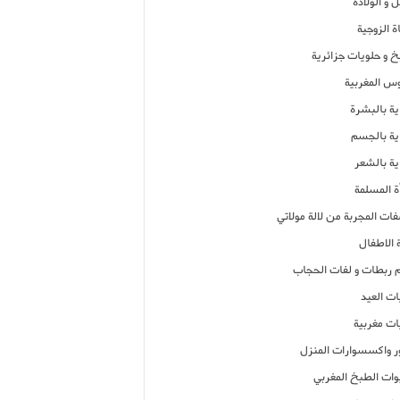
 و الولادة
ة الزوجية
خ و حلويات جزائرية
وس المغربية
ية بالبشرة
اية بالجسم
ية بالشعر
ة المسلمة
فات المجربة من لالة مولاتي
 الاطفال
م ربطات و لفات الحجاب
ات العيد
ات مغربية
ر واكسسوارات المنزل
ات الطبخ المغربي