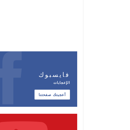
فايسبوك
الإعجابات
أعجبتك صفحتنا