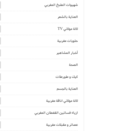
شهيوات الطبخ المغربي
العناية بالشعر
لالة مولاتي TV
حلويات مغربية
أخبار المشاهير
الصحة
كيك و طورطات
العناية بالجسم
لالة مولاتي اناقة مغربية
ازياء فساتين القفطان المغربي
عصائر و مقبلات مغربية