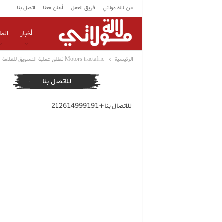
عن لالة مولاتي
فريق العمل
أعلن معنا
اتصل بنا
أخبار
الط
الرئيسية
Motors tractafric تطلق عملية التسويق للعلامة التجارية Great wall motor العالمية بالمغرب
للاتصال بنا
للاتصال بنا+212614999191