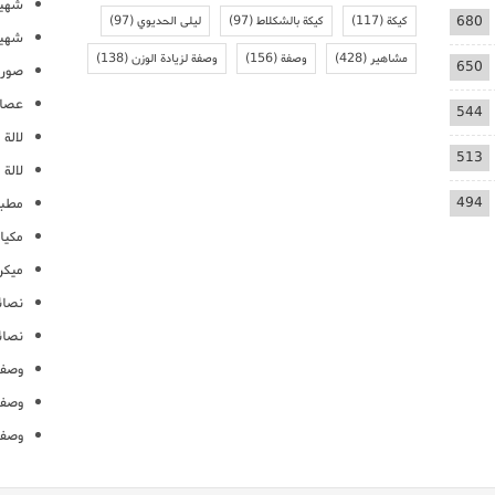
شهيو
680
كيكة
(117)
كيكة بالشكلاط
(97)
ليلى الحديوي
(97)
شهيو
مشاهير
(428)
وصفة
(156)
وصفة لزيادة الوزن
(138)
650
صور 
عصائ
544
لالة م
513
لالة 
494
مطبخ
مكيا
ميكرو
نصائ
نصائ
وصفا
وصفا
وصفا