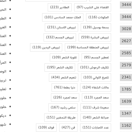
الحمل
3444
القضاء على الشيب
(97)
المقادير
(223)
الحيا
3444
المكونات
(116)
الملك محمد السادس
(101)
الطب
العر
بسمة بوسيل
(139)
تبييض الاسنان
(231)
3028
العنا
تبييض البشرة
(559)
تبييض الجسم
(332)
2627
العن
تبييض المنطقة الحساسة
(199)
تبييض اليدين
(119)
2585
العنا
تعطير الجسم
(95)
تقوية الشعر
(109)
المرأ
2579
تكثيف الرموش
(101)
تكثيف الشعر
(195)
الوص
2341
تلميع الاواني
(103)
تنعيم الشعر
(434)
تربية
حالات الشفاء
(124)
دنيا بطمة
(761)
تعلي
1785
سعد المجرد
(113)
سعد لمجرد
(226)
حلوي
1639
حلوي
سعيدة شرف
(111)
سلمى رشيد
(167)
1347
ديكو
صباغة الشعر
(140)
طريقة التحضير
(151)
شهيو
1162
عدد الاصابات
(151)
فن
(427)
فوائد
(109)