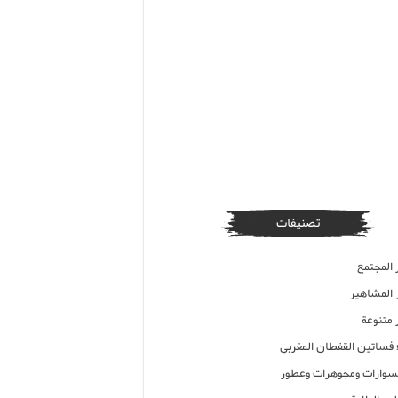
تصنيفات
 المجتمع
ر المشاهير
 متنوعة
ء فساتين القفطان المغربي
وارات ومجوهرات وعطور