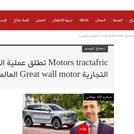
بخ
الصحة
الجمال
الأناقة
تربية الاطفال
الحمل
قصة نجاح
فيدي
تصفح الوسم
Motors tractafric تطلق 
التجارية Great wall motor العالمية بالمغرب
ميكرو لالة مولاتي