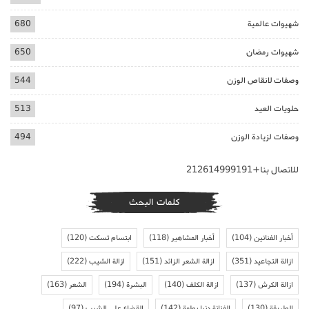
شهيوات عالمية
680
شهيوات رمضان
650
وصفات لانقاص الوزن
544
حلويات العيد
513
وصفات لزيادة الوزن
494
للاتصال بنا+212614999191
كلمات البحث
أخبار الفنانين
(104)
أخبار المشاهير
(118)
ابتسام تسكت
(120)
ازالة التجاعيد
(351)
ازالة الشعر الزائد
(151)
ازالة الشيب
(222)
ازالة الكرش
(137)
ازالة الكلف
(140)
البشرة
(194)
الشعر
(163)
الطريقة
(130)
الفنانة دنيا بطمة
(142)
القضاء على الشيب
(97)