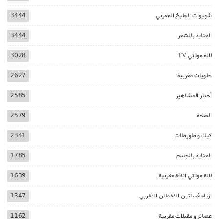
شهيوات الطبخ المغربي
3444
العناية بالشعر
3444
لالة مولاتي TV
3028
حلويات مغربية
2627
أخبار المشاهير
2585
الصحة
2579
كيك و طورطات
2341
العناية بالجسم
1785
لالة مولاتي اناقة مغربية
1639
ازياء فساتين القفطان المغربي
1347
عصائر و مقبلات مغربية
1162