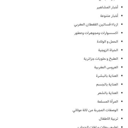
أخبار المشاهير
أخبار متنوعة
ازياء فساتين القفطان المغربي
اكسسوارات ومجوهرات وعطور
الحمل و الولادة
الحياة الزوجية
الطبخ و حلويات جزائرية
العروس المغربية
العناية بالبشرة
العناية بالجسم
العناية بالشعر
المرأة المسلمة
الوصفات المجربة من لالة مولاتي
تربية الاطفال
تعليم ربطات و لفات الحجاب