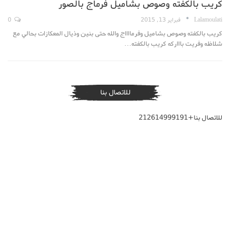
كريب بالكفته وصوص بشاميل فرماج بالصور
Lalamoulati
فبراير 13, 2015
0
كريب بالكفته وصوص بشاميل وفرمااااج والله حتى بنين وذيال المعكازات بحالي مع
شلاظه وفريت باااركه كريب بالكفته…
للاتصال بنا
للاتصال بنا+212614999191