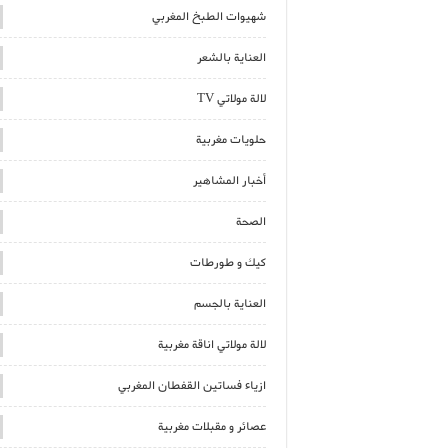
شهيوات الطبخ المغربي
العناية بالشعر
لالة مولاتي TV
حلويات مغربية
أخبار المشاهير
الصحة
كيك و طورطات
العناية بالجسم
لالة مولاتي اناقة مغربية
ازياء فساتين القفطان المغربي
عصائر و مقبلات مغربية