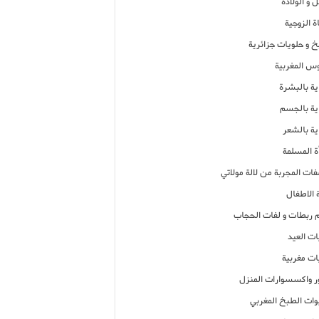
 و الولادة
ة الزوجية
خ و حلويات جزائرية
وس المغربية
ية بالبشرة
اية بالجسم
ية بالشعر
ة المسلمة
فات المجربة من لالة مولاتي
 الاطفال
م ربطات و لفات الحجاب
ات العيد
ات مغربية
ر واكسسوارات المنزل
ات الطبخ المغربي