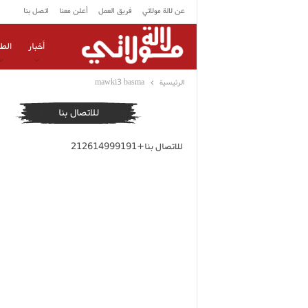
عن لالة مولاتي
فريق العمل
أعلن معنا
اتصل بنا
أخبار
الط
الرئيسية
mawki3 basma
للاتصال بنا
للاتصال بنا+212614999191