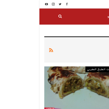
و
 الطبخ المغربي