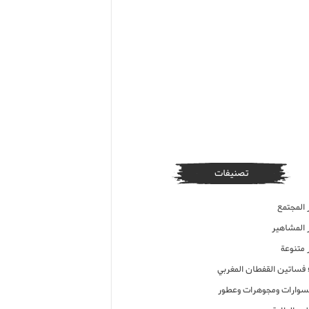
تصنيفات
 المجتمع
ر المشاهير
 متنوعة
ء فساتين القفطان المغربي
وارات ومجوهرات وعطور