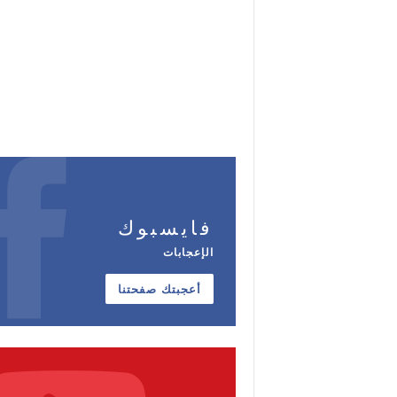
فايسبوك
الإعجابات
أعجبتك صفحتنا