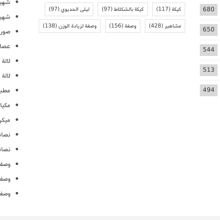
شهيو
680
كيكة
(117)
كيكة بالشكلاط
(97)
ليلى الحديوي
(97)
شهيو
مشاهير
(428)
وصفة
(156)
وصفة لزيادة الوزن
(138)
650
صور 
عصائ
544
لالة م
513
لالة 
494
مطبخ
مكيا
ميكرو
نصائ
نصائ
وصفا
وصفا
وصفا