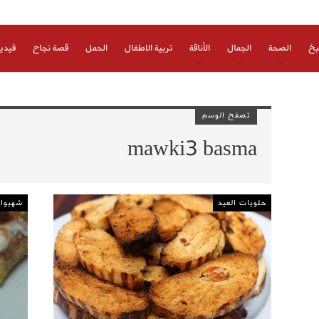
بخ
الصحة
الجمال
الأناقة
تربية الاطفال
الحمل
قصة نجاح
فيدي
تصفح الوسم
mawki3 basma
حلويات العيد
شهيوات