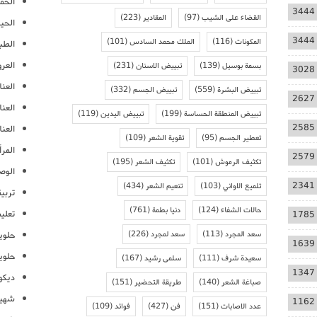
الحمل
3444
القضاء على الشيب
(97)
المقادير
(223)
الحيا
3444
المكونات
(116)
الملك محمد السادس
(101)
الطب
العر
بسمة بوسيل
(139)
تبييض الاسنان
(231)
3028
العنا
تبييض البشرة
(559)
تبييض الجسم
(332)
2627
العن
تبييض المنطقة الحساسة
(199)
تبييض اليدين
(119)
2585
العنا
تعطير الجسم
(95)
تقوية الشعر
(109)
المرأ
2579
تكثيف الرموش
(101)
تكثيف الشعر
(195)
الوص
2341
تلميع الاواني
(103)
تنعيم الشعر
(434)
تربية
حالات الشفاء
(124)
دنيا بطمة
(761)
تعلي
1785
سعد المجرد
(113)
سعد لمجرد
(226)
حلوي
1639
حلوي
سعيدة شرف
(111)
سلمى رشيد
(167)
1347
ديكو
صباغة الشعر
(140)
طريقة التحضير
(151)
شهيو
1162
عدد الاصابات
(151)
فن
(427)
فوائد
(109)