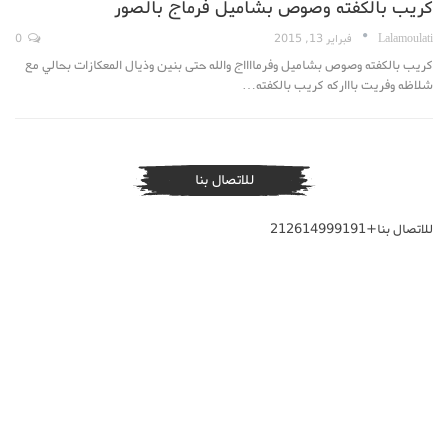
كريب بالكفته وصوص بشاميل فرماج بالصور
Lalamoulati
فبراير 13, 2015
0
كريب بالكفته وصوص بشاميل وفرمااااج والله حتى بنين وذيال المعكازات بحالي مع
شلاظه وفريت باااركه كريب بالكفته…
للاتصال بنا
للاتصال بنا+212614999191