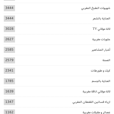
شهيوات الطبخ المغربي
3444
العناية بالشعر
3444
لالة مولاتي TV
3028
حلويات مغربية
2627
أخبار المشاهير
2585
الصحة
2579
كيك و طورطات
2341
العناية بالجسم
1785
لالة مولاتي اناقة مغربية
1639
ازياء فساتين القفطان المغربي
1347
عصائر و مقبلات مغربية
1162