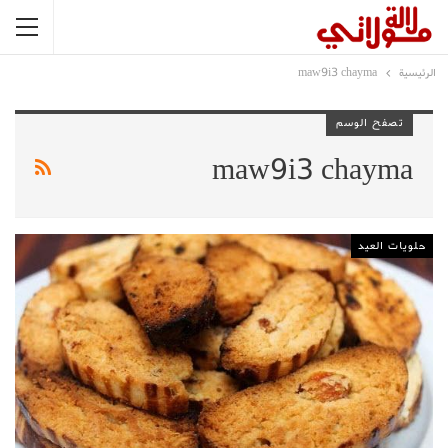
الرئيسية
maw9i3 chayma
تصفح الوسم
maw9i3 chayma
حلويات العيد