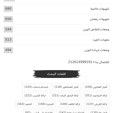
شهيوات عالمية
680
شهيوات رمضان
650
وصفات لانقاص الوزن
544
حلويات العيد
513
وصفات لزيادة الوزن
494
للاتصال بنا+212614999191
كلمات البحث
أخبار الفنانين
(104)
أخبار المشاهير
(118)
ابتسام تسكت
(120)
ازالة التجاعيد
(351)
ازالة الشعر الزائد
(151)
ازالة الشيب
(222)
ازالة الكرش
(137)
ازالة الكلف
(140)
البشرة
(194)
الشعر
(163)
الطريقة
(130)
الفنانة دنيا بطمة
(142)
القضاء على الشيب
(97)