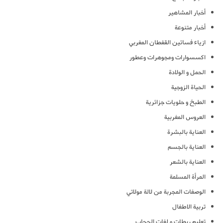
أخبار المشاهير
أخبار متنوعة
ازياء فساتين القفطان المغربي
اكسسوارات ومجوهرات وعطور
الحمل و الولادة
الحياة الزوجية
الطبخ و حلويات جزائرية
العروس المغربية
العناية بالبشرة
العناية بالجسم
العناية بالشعر
المرأة المسلمة
الوصفات المجربة من لالة مولاتي
تربية الاطفال
تعليم ربطات و لفات الحجاب