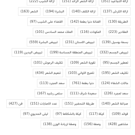
ازالة التجاعيد
(351)
ازالة الشعر الزائد
(151)
ازالة الشيب
(222)
ازالة الكرش
(137)
ازالة الكلف
(140)
البشرة
(194)
الشعر
(163)
الطريقة
(130)
الفنانة دنيا بطمة
(142)
القضاء على الشيب
(97)
المقادير
(223)
المكونات
(116)
الملك محمد السادس
(101)
بسمة بوسيل
(139)
تبييض الاسنان
(231)
تبييض البشرة
(559)
تبييض الجسم
(332)
تبييض المنطقة الحساسة
(199)
تبييض اليدين
(119)
تعطير الجسم
(95)
تقوية الشعر
(109)
تكثيف الرموش
(101)
تكثيف الشعر
(195)
تلميع الاواني
(103)
تنعيم الشعر
(434)
حالات الشفاء
(124)
دنيا بطمة
(761)
سعد المجرد
(113)
سعد لمجرد
(226)
سعيدة شرف
(111)
سلمى رشيد
(167)
صباغة الشعر
(140)
طريقة التحضير
(151)
عدد الاصابات
(151)
فن
(427)
فوائد
(109)
كيكة
(117)
كيكة بالشكلاط
(97)
ليلى الحديوي
(97)
مشاهير
(428)
وصفة
(156)
وصفة لزيادة الوزن
(138)