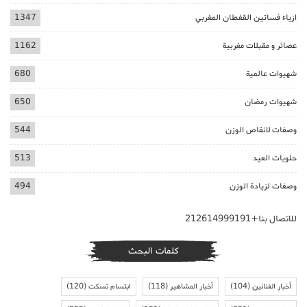
ازياء فساتين القفطان المغربي
1347
عصائر و مقبلات مغربية
1162
شهيوات عالمية
680
شهيوات رمضان
650
وصفات لانقاص الوزن
544
حلويات العيد
513
وصفات لزيادة الوزن
494
للاتصال بنا+212614999191
كلمات البحث
أخبار الفنانين
(104)
أخبار المشاهير
(118)
ابتسام تسكت
(120)