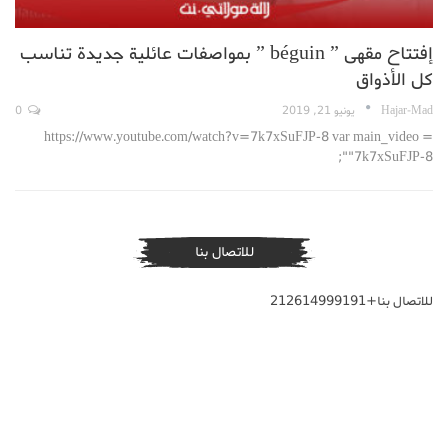
إفتتاح مقهى ” béguin ” بمواصفات عائلية جديدة تناسب
كل الأذواق
Hajar-Mad
يونيو 21, 2019
0
https://www.youtube.com/watch?v=7k7xSuFJP-8 var main_video =
"7k7xSuFJP-8";
للاتصال بنا
للاتصال بنا+212614999191