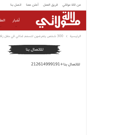
عن لالة مولاتي
فريق العمل
أعلن معنا
اتصل بنا
أخبار
الط
الرئيسية
300 شخص يتعرضون لتسمم غذائي في حفل زفاف تحول إلى كارثة
للاتصال بنا
للاتصال بنا+212614999191