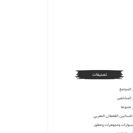
تصنيفات
 المجتمع
ر المشاهير
 متنوعة
ء فساتين القفطان المغربي
وارات ومجوهرات وعطور