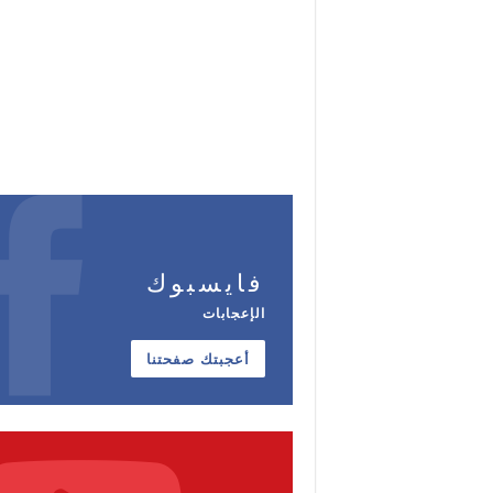
فايسبوك
الإعجابات
أعجبتك صفحتنا