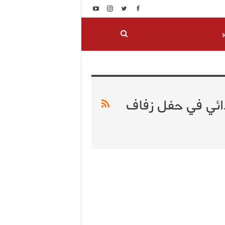
و
ائي في حفل زفاف