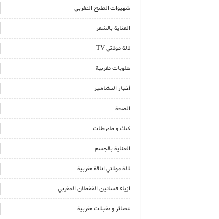
شهيوات الطبخ المغربي
العناية بالشعر
لالة مولاتي TV
حلويات مغربية
أخبار المشاهير
الصحة
كيك و طورطات
العناية بالجسم
لالة مولاتي اناقة مغربية
ازياء فساتين القفطان المغربي
عصائر و مقبلات مغربية