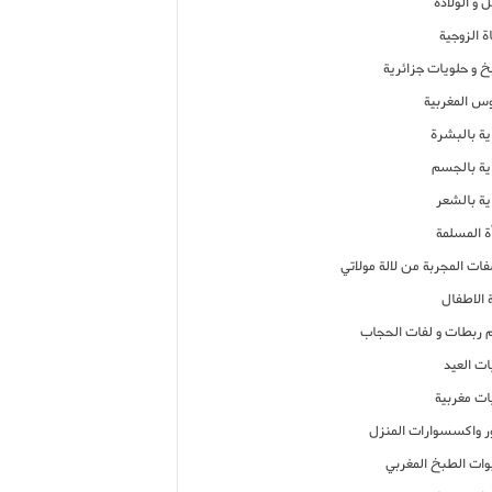
 و الولادة
ة الزوجية
خ و حلويات جزائرية
وس المغربية
ية بالبشرة
اية بالجسم
ية بالشعر
ة المسلمة
فات المجربة من لالة مولاتي
 الاطفال
م ربطات و لفات الحجاب
ات العيد
ات مغربية
ر واكسسوارات المنزل
ات الطبخ المغربي