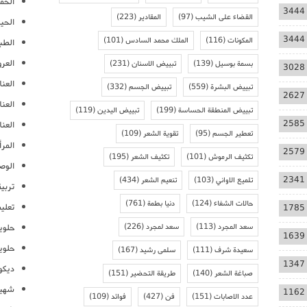
الحمل
3444
القضاء على الشيب
(97)
المقادير
(223)
الحيا
3444
المكونات
(116)
الملك محمد السادس
(101)
الطب
العر
بسمة بوسيل
(139)
تبييض الاسنان
(231)
3028
العنا
تبييض البشرة
(559)
تبييض الجسم
(332)
2627
العن
تبييض المنطقة الحساسة
(199)
تبييض اليدين
(119)
2585
العنا
تعطير الجسم
(95)
تقوية الشعر
(109)
المرأ
2579
تكثيف الرموش
(101)
تكثيف الشعر
(195)
الوص
2341
تلميع الاواني
(103)
تنعيم الشعر
(434)
تربية
حالات الشفاء
(124)
دنيا بطمة
(761)
تعلي
1785
سعد المجرد
(113)
سعد لمجرد
(226)
حلوي
1639
حلوي
سعيدة شرف
(111)
سلمى رشيد
(167)
1347
ديكو
صباغة الشعر
(140)
طريقة التحضير
(151)
شهيو
1162
عدد الاصابات
(151)
فن
(427)
فوائد
(109)