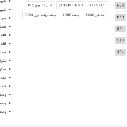
شهيو
680
كيكة
(117)
كيكة بالشكلاط
(97)
ليلى الحديوي
(97)
شهيو
مشاهير
(428)
وصفة
(156)
وصفة لزيادة الوزن
(138)
650
صور 
عصائ
544
لالة م
513
لالة 
494
مطبخ
مكيا
ميكرو
نصائ
نصائ
وصفا
وصفا
وصفا