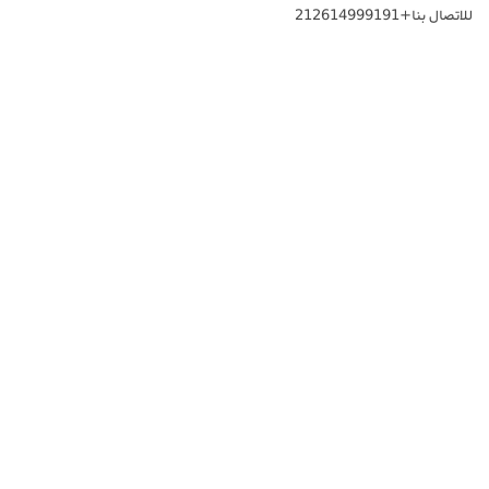
للاتصال بنا+212614999191