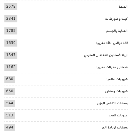
الصحة
2579
كيك و طورطات
2341
العناية بالجسم
1785
لالة مولاتي اناقة مغربية
1639
ازياء فساتين القفطان المغربي
1347
عصائر و مقبلات مغربية
1162
شهيوات عالمية
680
شهيوات رمضان
650
وصفات لانقاص الوزن
544
حلويات العيد
513
وصفات لزيادة الوزن
494