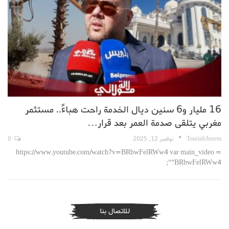
16 مليار و6 سنين ديال الخدمة راحت هباءً.. مستثمر
مغربي يتلقى صدمة العمر بعد قرار…
TouriaIcherem
نوفمبر 12, 2025
0
https://www.youtube.com/watch?v=BRbwFelRWw4 var main_video =
"BRbwFelRWw4";
للاتصال بنا