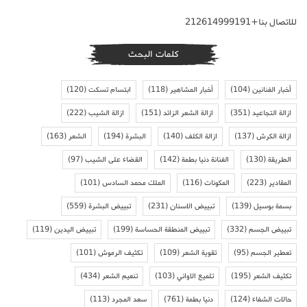
للاتصال بنا+212614999191
كلمات البحث
أخبار الفنانين
(104)
أخبار المشاهير
(118)
ابتسام تسكت
(120)
ازالة التجاعيد
(351)
ازالة الشعر الزائد
(151)
ازالة الشيب
(222)
ازالة الكرش
(137)
ازالة الكلف
(140)
البشرة
(194)
الشعر
(163)
الطريقة
(130)
الفنانة دنيا بطمة
(142)
القضاء على الشيب
(97)
المقادير
(223)
المكونات
(116)
الملك محمد السادس
(101)
بسمة بوسيل
(139)
تبييض الاسنان
(231)
تبييض البشرة
(559)
تبييض الجسم
(332)
تبييض المنطقة الحساسة
(199)
تبييض اليدين
(119)
تعطير الجسم
(95)
تقوية الشعر
(109)
تكثيف الرموش
(101)
تكثيف الشعر
(195)
تلميع الاواني
(103)
تنعيم الشعر
(434)
حالات الشفاء
(124)
دنيا بطمة
(761)
سعد المجرد
(113)