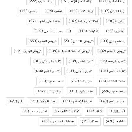
ازالة التجاعيد
(351)
ازالة الشعر الزائد
(151)
ازالة الشيب
(222)
ازالة الكرش
(137)
ازالة الكلف
(140)
البشرة
(194)
الشعر
(163)
الطريقة
(130)
الفنانة دنيا بطمة
(142)
القضاء على الشيب
(97)
المقادير
(223)
المكونات
(116)
الملك محمد السادس
(101)
بسمة بوسيل
(139)
تبييض الاسنان
(231)
تبييض البشرة
(559)
تبييض الجسم
(332)
تبييض المنطقة الحساسة
(199)
تبييض اليدين
(119)
تعطير الجسم
(95)
تقوية الشعر
(109)
تكثيف الرموش
(101)
تكثيف الشعر
(195)
تلميع الاواني
(103)
تنعيم الشعر
(434)
حالات الشفاء
(124)
دنيا بطمة
(761)
سعد المجرد
(113)
سعد لمجرد
(226)
سعيدة شرف
(111)
سلمى رشيد
(167)
صباغة الشعر
(140)
طريقة التحضير
(151)
عدد الاصابات
(151)
فن
(427)
فوائد
(109)
كيكة
(117)
كيكة بالشكلاط
(97)
ليلى الحديوي
(97)
مشاهير
(428)
وصفة
(156)
وصفة لزيادة الوزن
(138)