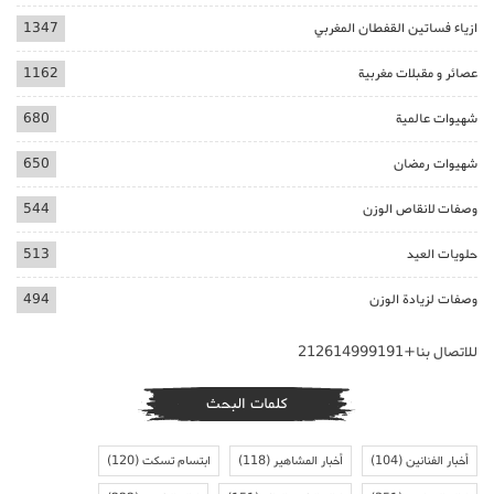
ازياء فساتين القفطان المغربي
1347
عصائر و مقبلات مغربية
1162
شهيوات عالمية
680
شهيوات رمضان
650
وصفات لانقاص الوزن
544
حلويات العيد
513
وصفات لزيادة الوزن
494
للاتصال بنا+212614999191
كلمات البحث
أخبار الفنانين
(104)
أخبار المشاهير
(118)
ابتسام تسكت
(120)