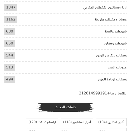
ازياء فساتين القفطان المغربي
1347
عصائر و مقبلات مغربية
1162
شهيوات عالمية
680
شهيوات رمضان
650
وصفات لانقاص الوزن
544
حلويات العيد
513
وصفات لزيادة الوزن
494
للاتصال بنا+212614999191
كلمات البحث
أخبار الفنانين
(104)
أخبار المشاهير
(118)
ابتسام تسكت
(120)