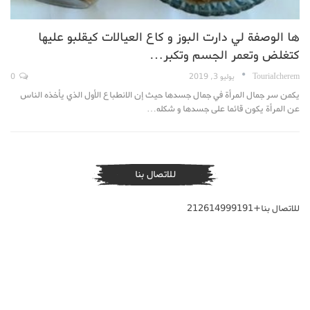
ها الوصفة لي دارت البوز و كاع العيالات كيقلبو عليها
كتغلض وتعمر الجسم وتكبر…
TouriaIcherem
يوليو 3, 2019
0
يكمن سر جمال المرأة في جمال جسدها حيث إن الانطباع الأول الذي يأخذه الناس
عن المرأة يكون قائما على جسدها و شكله…
للاتصال بنا
للاتصال بنا+212614999191