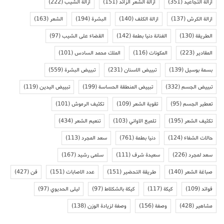
ازالة التجاعيد
(351)
ازالة الشعر الزائد
(151)
ازالة الشيب
(222)
ازالة الكرش
(137)
ازالة الكلف
(140)
البشرة
(194)
الشعر
(163)
الطريقة
(130)
الفنانة دنيا بطمة
(142)
القضاء على الشيب
(97)
المقادير
(223)
المكونات
(116)
الملك محمد السادس
(101)
بسمة بوسيل
(139)
تبييض الاسنان
(231)
تبييض البشرة
(559)
تبييض الجسم
(332)
تبييض المنطقة الحساسة
(199)
تبييض اليدين
(119)
تعطير الجسم
(95)
تقوية الشعر
(109)
تكثيف الرموش
(101)
تكثيف الشعر
(195)
تلميع الاواني
(103)
تنعيم الشعر
(434)
حالات الشفاء
(124)
دنيا بطمة
(761)
سعد المجرد
(113)
سعد لمجرد
(226)
سعيدة شرف
(111)
سلمى رشيد
(167)
صباغة الشعر
(140)
طريقة التحضير
(151)
عدد الاصابات
(151)
فن
(427)
فوائد
(109)
كيكة
(117)
كيكة بالشكلاط
(97)
ليلى الحديوي
(97)
مشاهير
(428)
وصفة
(156)
وصفة لزيادة الوزن
(138)