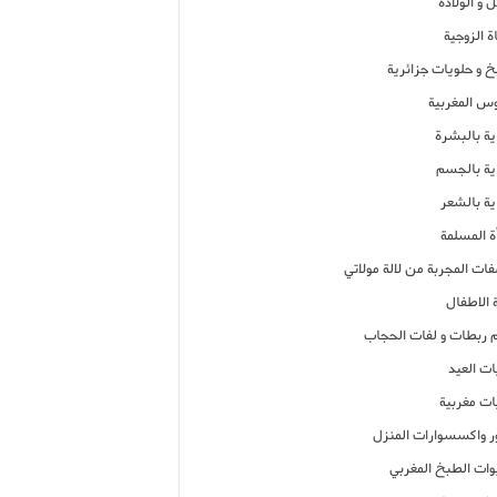
 و الولادة
ة الزوجية
خ و حلويات جزائرية
وس المغربية
ية بالبشرة
اية بالجسم
ية بالشعر
ة المسلمة
فات المجربة من لالة مولاتي
 الاطفال
م ربطات و لفات الحجاب
ات العيد
ات مغربية
ر واكسسوارات المنزل
ات الطبخ المغربي