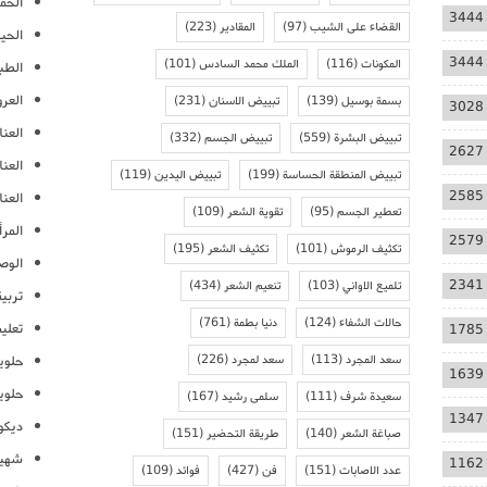
الحمل
3444
القضاء على الشيب
(97)
المقادير
(223)
الحيا
3444
المكونات
(116)
الملك محمد السادس
(101)
الطب
العر
بسمة بوسيل
(139)
تبييض الاسنان
(231)
3028
العنا
تبييض البشرة
(559)
تبييض الجسم
(332)
2627
العن
تبييض المنطقة الحساسة
(199)
تبييض اليدين
(119)
2585
العنا
تعطير الجسم
(95)
تقوية الشعر
(109)
المرأ
2579
تكثيف الرموش
(101)
تكثيف الشعر
(195)
الوص
2341
تلميع الاواني
(103)
تنعيم الشعر
(434)
تربية
حالات الشفاء
(124)
دنيا بطمة
(761)
تعلي
1785
سعد المجرد
(113)
سعد لمجرد
(226)
حلوي
1639
حلوي
سعيدة شرف
(111)
سلمى رشيد
(167)
1347
ديكو
صباغة الشعر
(140)
طريقة التحضير
(151)
شهيو
1162
عدد الاصابات
(151)
فن
(427)
فوائد
(109)