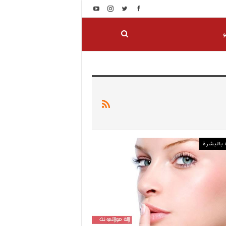
و
 بالبشرة