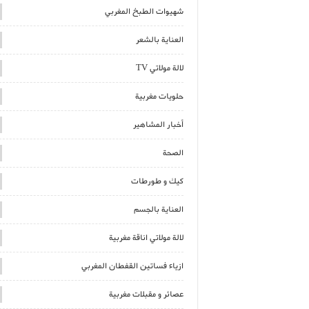
شهيوات الطبخ المغربي
العناية بالشعر
لالة مولاتي TV
حلويات مغربية
أخبار المشاهير
الصحة
كيك و طورطات
العناية بالجسم
لالة مولاتي اناقة مغربية
ازياء فساتين القفطان المغربي
عصائر و مقبلات مغربية