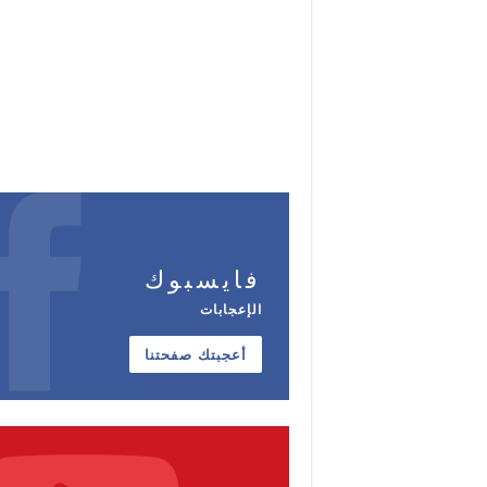
فايسبوك
الإعجابات
أعجبتك صفحتنا