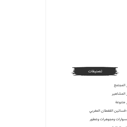
تصنيفات
 المجتمع
ر المشاهير
 متنوعة
ء فساتين القفطان المغربي
وارات ومجوهرات وعطور