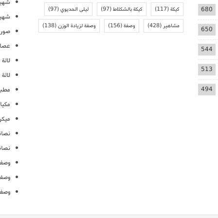
شهيو
680
كيكة
(117)
كيكة بالشكلاط
(97)
ليلى الحديوي
(97)
شهيو
مشاهير
(428)
وصفة
(156)
وصفة لزيادة الوزن
(138)
650
صور 
عصائ
544
لالة م
513
لالة 
494
مطبخ
مكيا
ميكرو
نصائ
نصائ
وصفا
وصفا
وصفا