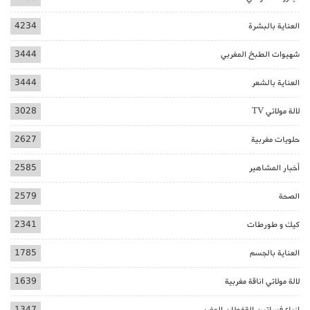
العناية بالبشرة
4234
شهيوات الطبخ المغربي
3444
العناية بالشعر
3444
لالة مولاتي TV
3028
حلويات مغربية
2627
أخبار المشاهير
2585
الصحة
2579
كيك و طورطات
2341
العناية بالجسم
1785
لالة مولاتي اناقة مغربية
1639
ازياء فساتين القفطان المغربي
1347