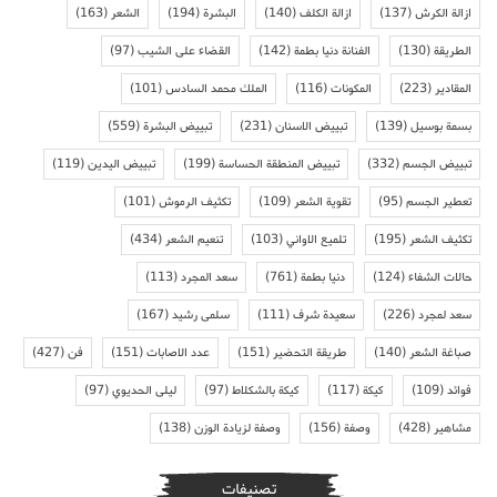
ازالة الكرش
(137)
ازالة الكلف
(140)
البشرة
(194)
الشعر
(163)
الطريقة
(130)
الفنانة دنيا بطمة
(142)
القضاء على الشيب
(97)
المقادير
(223)
المكونات
(116)
الملك محمد السادس
(101)
بسمة بوسيل
(139)
تبييض الاسنان
(231)
تبييض البشرة
(559)
تبييض الجسم
(332)
تبييض المنطقة الحساسة
(199)
تبييض اليدين
(119)
تعطير الجسم
(95)
تقوية الشعر
(109)
تكثيف الرموش
(101)
تكثيف الشعر
(195)
تلميع الاواني
(103)
تنعيم الشعر
(434)
حالات الشفاء
(124)
دنيا بطمة
(761)
سعد المجرد
(113)
سعد لمجرد
(226)
سعيدة شرف
(111)
سلمى رشيد
(167)
صباغة الشعر
(140)
طريقة التحضير
(151)
عدد الاصابات
(151)
فن
(427)
فوائد
(109)
كيكة
(117)
كيكة بالشكلاط
(97)
ليلى الحديوي
(97)
مشاهير
(428)
وصفة
(156)
وصفة لزيادة الوزن
(138)
تصنيفات