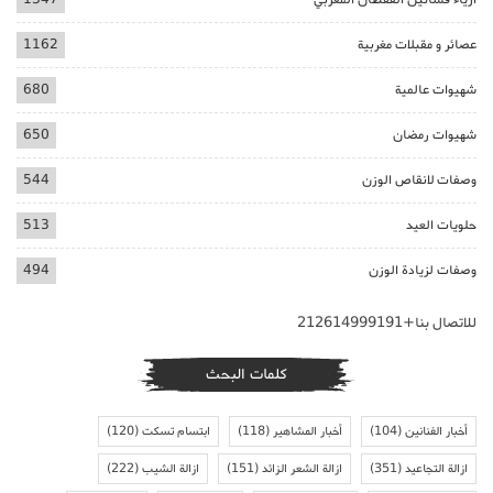
عصائر و مقبلات مغربية
1162
شهيوات عالمية
680
شهيوات رمضان
650
وصفات لانقاص الوزن
544
حلويات العيد
513
وصفات لزيادة الوزن
494
للاتصال بنا+212614999191
كلمات البحث
أخبار الفنانين
(104)
أخبار المشاهير
(118)
ابتسام تسكت
(120)
ازالة التجاعيد
(351)
ازالة الشعر الزائد
(151)
ازالة الشيب
(222)