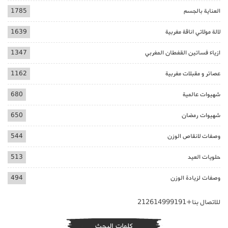
العناية بالجسم
1785
لالة مولاتي اناقة مغربية
1639
ازياء فساتين القفطان المغربي
1347
عصائر و مقبلات مغربية
1162
شهيوات عالمية
680
شهيوات رمضان
650
وصفات لانقاص الوزن
544
حلويات العيد
513
وصفات لزيادة الوزن
494
للاتصال بنا+212614999191
كلمات البحث