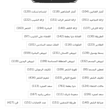
أخبار الفنانين
(104)
أخبار المشاهير
(118)
ابتسام تسكت
(120)
ازالة التجاعيد
(351)
ازالة الشعر الزائد
(151)
ازالة الشيب
(222)
ازالة الكرش
(137)
ازالة الكلف
(140)
البشرة
(194)
الشعر
(163)
الطريقة
(130)
الفنانة دنيا بطمة
(142)
القضاء على الشيب
(97)
المقادير
(223)
المكونات
(116)
الملك محمد السادس
(101)
بسمة بوسيل
(139)
تبييض الاسنان
(231)
تبييض البشرة
(559)
تبييض الجسم
(332)
تبييض المنطقة الحساسة
(199)
تبييض اليدين
(119)
تعطير الجسم
(95)
تقوية الشعر
(109)
تكثيف الرموش
(101)
تكثيف الشعر
(195)
تلميع الاواني
(103)
تنعيم الشعر
(434)
حالات الشفاء
(124)
دنيا بطمة
(761)
سعد المجرد
(113)
سعد لمجرد
(226)
سعيدة شرف
(111)
سلمى رشيد
(167)
صباغة الشعر
(140)
طريقة التحضير
(151)
عدد الاصابات
(151)
فن
(427)