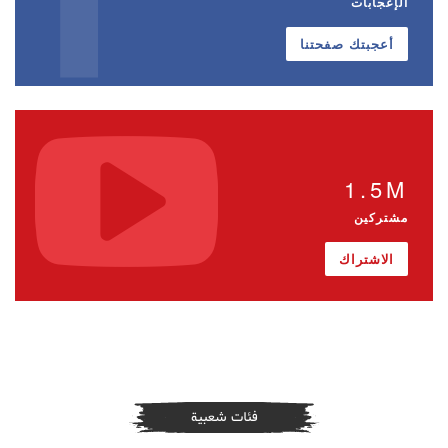
الإعجابات
أعجبتك صفحتنا
1.5M
مشتركين
الاشتراك
فئات شعبية