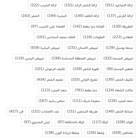
ازالة التجاعيد
(351)
ازالة الشعر الزائد
(151)
ازالة الشيب
(222)
ازالة الكرش
(137)
ازالة الكلف
(140)
البشرة
(194)
الشعر
(163)
الطريقة
(130)
الفنانة دنيا بطمة
(142)
القضاء على الشيب
(97)
المقادير
(223)
المكونات
(116)
الملك محمد السادس
(101)
بسمة بوسيل
(139)
تبييض الاسنان
(231)
تبييض البشرة
(559)
تبييض الجسم
(332)
تبييض المنطقة الحساسة
(199)
تبييض اليدين
(119)
تعطير الجسم
(95)
تقوية الشعر
(109)
تكثيف الرموش
(101)
تكثيف الشعر
(195)
تلميع الاواني
(103)
تنعيم الشعر
(434)
حالات الشفاء
(124)
دنيا بطمة
(761)
سعد المجرد
(113)
سعد لمجرد
(226)
سعيدة شرف
(111)
سلمى رشيد
(167)
صباغة الشعر
(140)
طريقة التحضير
(151)
عدد الاصابات
(151)
فن
(427)
فوائد
(109)
كيكة
(117)
كيكة بالشكلاط
(97)
ليلى الحديوي
(97)
مشاهير
(428)
وصفة
(156)
وصفة لزيادة الوزن
(138)