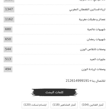
ازياء فساتين القفطان المغربي
1347
عصائر و مقبلات مغربية
1162
شهيوات عالمية
680
شهيوات رمضان
650
وصفات لانقاص الوزن
544
حلويات العيد
513
وصفات لزيادة الوزن
494
للاتصال بنا+212614999191
كلمات البحث
أخبار الفنانين
(104)
أخبار المشاهير
(118)
ابتسام تسكت
(120)