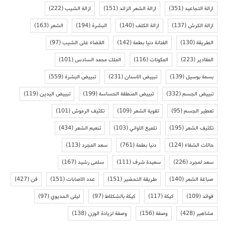
ازالة التجاعيد
(351)
ازالة الشعر الزائد
(151)
ازالة الشيب
(222)
ازالة الكرش
(137)
ازالة الكلف
(140)
البشرة
(194)
الشعر
(163)
الطريقة
(130)
الفنانة دنيا بطمة
(142)
القضاء على الشيب
(97)
المقادير
(223)
المكونات
(116)
الملك محمد السادس
(101)
بسمة بوسيل
(139)
تبييض الاسنان
(231)
تبييض البشرة
(559)
تبييض الجسم
(332)
تبييض المنطقة الحساسة
(199)
تبييض اليدين
(119)
تعطير الجسم
(95)
تقوية الشعر
(109)
تكثيف الرموش
(101)
تكثيف الشعر
(195)
تلميع الاواني
(103)
تنعيم الشعر
(434)
حالات الشفاء
(124)
دنيا بطمة
(761)
سعد المجرد
(113)
سعد لمجرد
(226)
سعيدة شرف
(111)
سلمى رشيد
(167)
صباغة الشعر
(140)
طريقة التحضير
(151)
عدد الاصابات
(151)
فن
(427)
فوائد
(109)
كيكة
(117)
كيكة بالشكلاط
(97)
ليلى الحديوي
(97)
مشاهير
(428)
وصفة
(156)
وصفة لزيادة الوزن
(138)