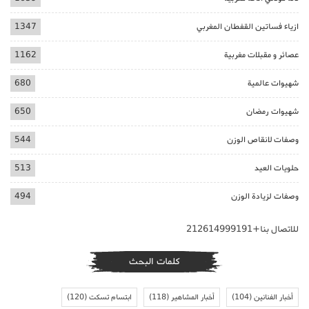
ازياء فساتين القفطان المغربي
1347
عصائر و مقبلات مغربية
1162
شهيوات عالمية
680
شهيوات رمضان
650
وصفات لانقاص الوزن
544
حلويات العيد
513
وصفات لزيادة الوزن
494
للاتصال بنا+212614999191
كلمات البحث
أخبار الفنانين
(104)
أخبار المشاهير
(118)
ابتسام تسكت
(120)