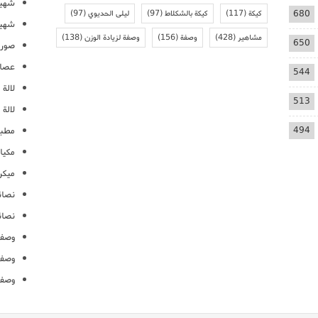
شهيو
680
كيكة
(117)
كيكة بالشكلاط
(97)
ليلى الحديوي
(97)
شهيو
مشاهير
(428)
وصفة
(156)
وصفة لزيادة الوزن
(138)
650
صور 
عصائ
544
لالة م
513
لالة 
494
مطبخ
مكيا
ميكرو
نصائ
نصائ
وصفا
وصفا
وصفا