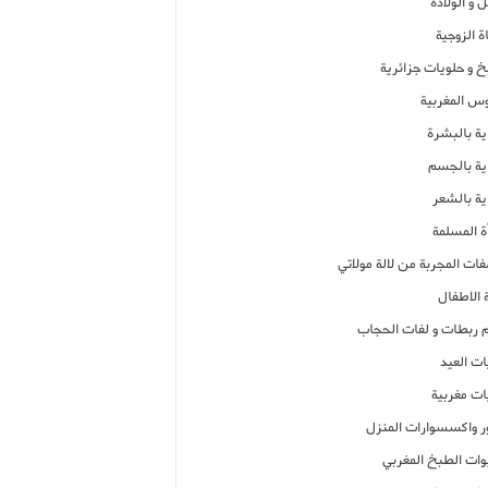
 و الولادة
ة الزوجية
خ و حلويات جزائرية
وس المغربية
ية بالبشرة
اية بالجسم
ية بالشعر
ة المسلمة
فات المجربة من لالة مولاتي
 الاطفال
م ربطات و لفات الحجاب
ات العيد
ات مغربية
ر واكسسوارات المنزل
ات الطبخ المغربي