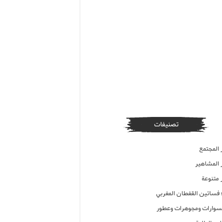
تصنيفات
 المجتمع
ر المشاهير
 متنوعة
ء فساتين القفطان المغربي
وارات ومجوهرات وعطور