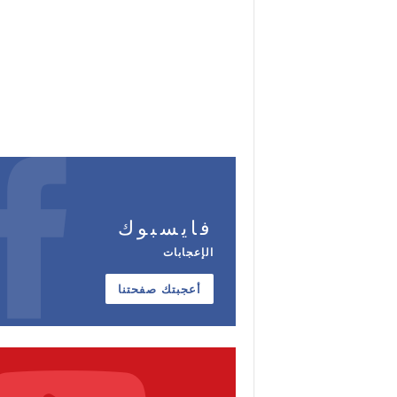
فايسبوك
الإعجابات
أعجبتك صفحتنا