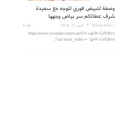
وصفة لتبيض فوري للوجه مع سعيدة
شرف عطاتكم سر بياض وجهها
Mariam-Hidessi
أكتوبر 27, 2018
0
https://www.youtube.com/watch?v=geW-GrPjRvo
var main_video = "geW-GrPjRvo";