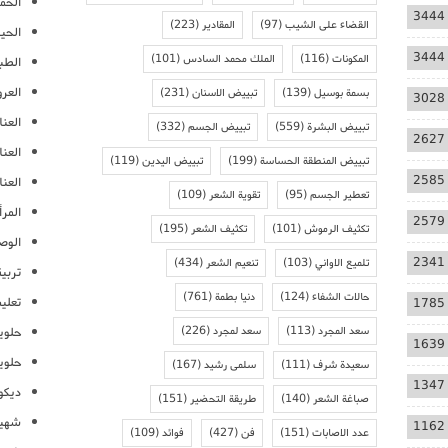
الحمل
3444
القضاء على الشيب
(97)
المقادير
(223)
الحيا
3444
المكونات
(116)
الملك محمد السادس
(101)
الطب
العر
بسمة بوسيل
(139)
تبييض الاسنان
(231)
3028
العنا
تبييض البشرة
(559)
تبييض الجسم
(332)
2627
العن
تبييض المنطقة الحساسة
(199)
تبييض اليدين
(119)
2585
العنا
تعطير الجسم
(95)
تقوية الشعر
(109)
المرأ
2579
تكثيف الرموش
(101)
تكثيف الشعر
(195)
الوص
2341
تلميع الاواني
(103)
تنعيم الشعر
(434)
تربية
حالات الشفاء
(124)
دنيا بطمة
(761)
تعلي
1785
سعد المجرد
(113)
سعد لمجرد
(226)
حلوي
1639
حلوي
سعيدة شرف
(111)
سلمى رشيد
(167)
1347
ديكو
صباغة الشعر
(140)
طريقة التحضير
(151)
شهيو
1162
عدد الاصابات
(151)
فن
(427)
فوائد
(109)