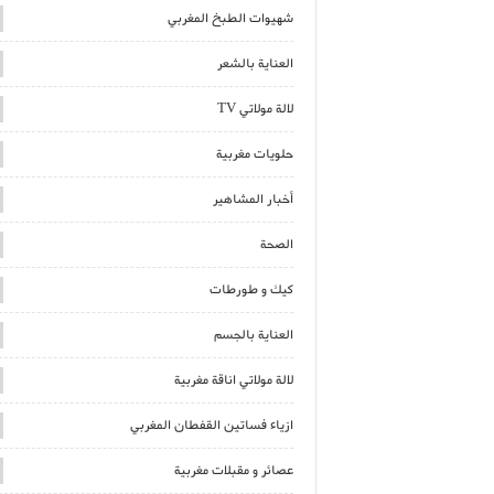
شهيوات الطبخ المغربي
العناية بالشعر
لالة مولاتي TV
حلويات مغربية
أخبار المشاهير
الصحة
كيك و طورطات
العناية بالجسم
لالة مولاتي اناقة مغربية
ازياء فساتين القفطان المغربي
عصائر و مقبلات مغربية