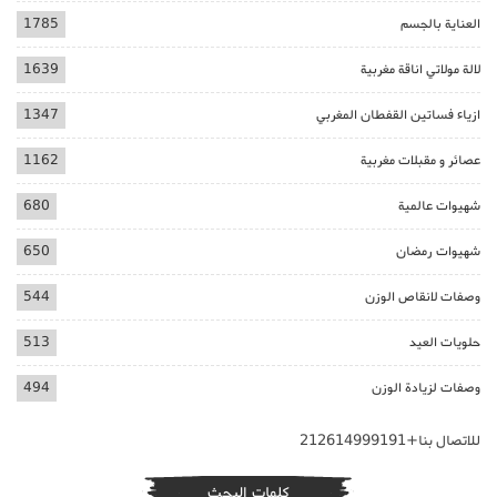
العناية بالجسم
1785
لالة مولاتي اناقة مغربية
1639
ازياء فساتين القفطان المغربي
1347
عصائر و مقبلات مغربية
1162
شهيوات عالمية
680
شهيوات رمضان
650
وصفات لانقاص الوزن
544
حلويات العيد
513
وصفات لزيادة الوزن
494
للاتصال بنا+212614999191
كلمات البحث