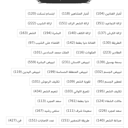
أخبار الفنانين
(104)
أخبار المشاهير
(118)
ابتسام تسكت
(120)
ازالة التجاعيد
(351)
ازالة الشعر الزائد
(151)
ازالة الشيب
(222)
ازالة الكرش
(137)
ازالة الكلف
(140)
البشرة
(194)
الشعر
(163)
الطريقة
(130)
الفنانة دنيا بطمة
(142)
القضاء على الشيب
(97)
المقادير
(223)
المكونات
(116)
الملك محمد السادس
(101)
بسمة بوسيل
(139)
تبييض الاسنان
(231)
تبييض البشرة
(559)
تبييض الجسم
(332)
تبييض المنطقة الحساسة
(199)
تبييض اليدين
(119)
تعطير الجسم
(95)
تقوية الشعر
(109)
تكثيف الرموش
(101)
تكثيف الشعر
(195)
تلميع الاواني
(103)
تنعيم الشعر
(434)
حالات الشفاء
(124)
دنيا بطمة
(761)
سعد المجرد
(113)
سعد لمجرد
(226)
سعيدة شرف
(111)
سلمى رشيد
(167)
صباغة الشعر
(140)
طريقة التحضير
(151)
عدد الاصابات
(151)
فن
(427)