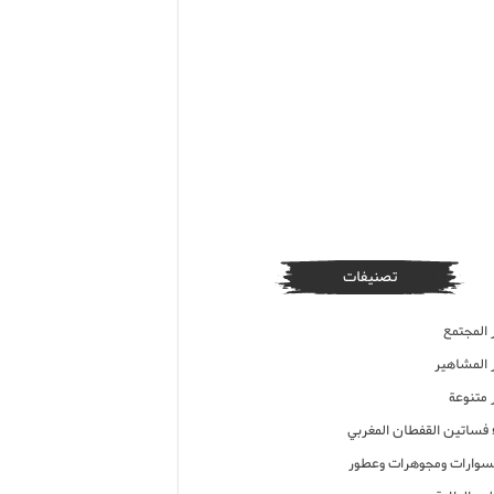
تصنيفات
 المجتمع
ر المشاهير
 متنوعة
ء فساتين القفطان المغربي
وارات ومجوهرات وعطور