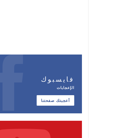
فايسبوك
الإعجابات
أعجبتك صفحتنا