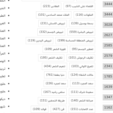
الحمل
3444
القضاء على الشيب
(97)
المقادير
(223)
الحيا
3444
المكونات
(116)
الملك محمد السادس
(101)
الطب
العر
بسمة بوسيل
(139)
تبييض الاسنان
(231)
3028
العنا
تبييض البشرة
(559)
تبييض الجسم
(332)
2627
العن
تبييض المنطقة الحساسة
(199)
تبييض اليدين
(119)
2585
العنا
تعطير الجسم
(95)
تقوية الشعر
(109)
المرأ
2579
تكثيف الرموش
(101)
تكثيف الشعر
(195)
الوص
2341
تلميع الاواني
(103)
تنعيم الشعر
(434)
تربية
حالات الشفاء
(124)
دنيا بطمة
(761)
تعلي
1785
سعد المجرد
(113)
سعد لمجرد
(226)
حلوي
1639
حلوي
سعيدة شرف
(111)
سلمى رشيد
(167)
1347
ديكو
صباغة الشعر
(140)
طريقة التحضير
(151)
شهيو
1162
عدد الاصابات
(151)
فن
(427)
فوائد
(109)