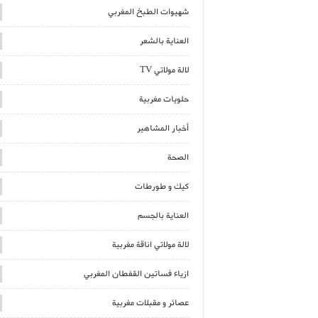
شهيوات الطبخ المغربي
العناية بالشعر
لالة مولاتي TV
حلويات مغربية
أخبار المشاهير
الصحة
كيك و طورطات
العناية بالجسم
لالة مولاتي اناقة مغربية
ازياء فساتين القفطان المغربي
عصائر و مقبلات مغربية