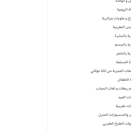
 و الولادة
ة الزوجية
خ و حلويات جزائرية
وس المغربية
ية بالبشرة
اية بالجسم
ية بالشعر
ة المسلمة
فات المجربة من لالة مولاتي
 الاطفال
م ربطات و لفات الحجاب
ات العيد
ات مغربية
ر واكسسوارات المنزل
ات الطبخ المغربي