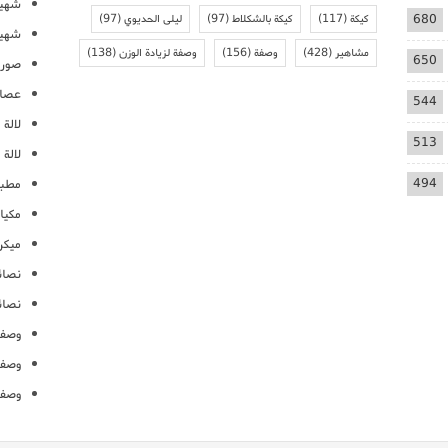
شهيو
680
كيكة
(117)
كيكة بالشكلاط
(97)
ليلى الحديوي
(97)
شهيو
مشاهير
(428)
وصفة
(156)
وصفة لزيادة الوزن
(138)
650
صور 
عصائ
544
لالة م
513
لالة 
494
مطبخ
مكيا
ميكرو
نصائ
نصائ
وصفا
وصفا
وصفا