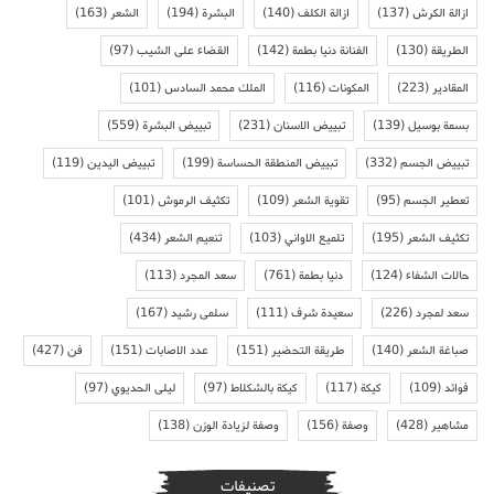
ازالة الكرش
(137)
ازالة الكلف
(140)
البشرة
(194)
الشعر
(163)
الطريقة
(130)
الفنانة دنيا بطمة
(142)
القضاء على الشيب
(97)
المقادير
(223)
المكونات
(116)
الملك محمد السادس
(101)
بسمة بوسيل
(139)
تبييض الاسنان
(231)
تبييض البشرة
(559)
تبييض الجسم
(332)
تبييض المنطقة الحساسة
(199)
تبييض اليدين
(119)
تعطير الجسم
(95)
تقوية الشعر
(109)
تكثيف الرموش
(101)
تكثيف الشعر
(195)
تلميع الاواني
(103)
تنعيم الشعر
(434)
حالات الشفاء
(124)
دنيا بطمة
(761)
سعد المجرد
(113)
سعد لمجرد
(226)
سعيدة شرف
(111)
سلمى رشيد
(167)
صباغة الشعر
(140)
طريقة التحضير
(151)
عدد الاصابات
(151)
فن
(427)
فوائد
(109)
كيكة
(117)
كيكة بالشكلاط
(97)
ليلى الحديوي
(97)
مشاهير
(428)
وصفة
(156)
وصفة لزيادة الوزن
(138)
تصنيفات