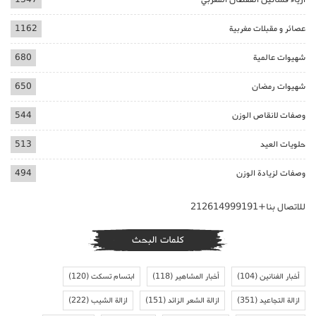
عصائر و مقبلات مغربية
1162
شهيوات عالمية
680
شهيوات رمضان
650
وصفات لانقاص الوزن
544
حلويات العيد
513
وصفات لزيادة الوزن
494
للاتصال بنا+212614999191
كلمات البحث
أخبار الفنانين
(104)
أخبار المشاهير
(118)
ابتسام تسكت
(120)
ازالة التجاعيد
(351)
ازالة الشعر الزائد
(151)
ازالة الشيب
(222)