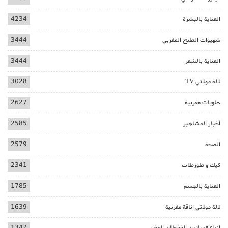
العناية بالبشرة
4234
شهيوات الطبخ المغربي
3444
العناية بالشعر
3444
لالة مولاتي TV
3028
حلويات مغربية
2627
أخبار المشاهير
2585
الصحة
2579
كيك و طورطات
2341
العناية بالجسم
1785
لالة مولاتي اناقة مغربية
1639
ازياء فساتين القفطان المغربي
1347