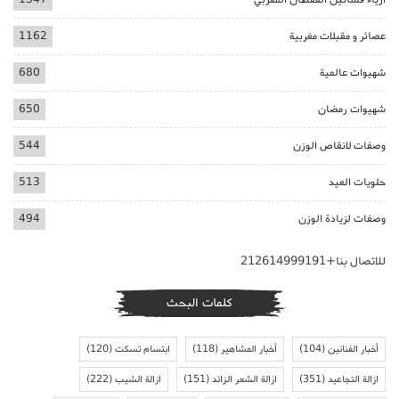
عصائر و مقبلات مغربية
1162
شهيوات عالمية
680
شهيوات رمضان
650
وصفات لانقاص الوزن
544
حلويات العيد
513
وصفات لزيادة الوزن
494
للاتصال بنا+212614999191
كلمات البحث
أخبار الفنانين
(104)
أخبار المشاهير
(118)
ابتسام تسكت
(120)
ازالة التجاعيد
(351)
ازالة الشعر الزائد
(151)
ازالة الشيب
(222)