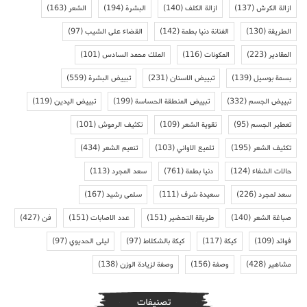
ازالة الكرش
(137)
ازالة الكلف
(140)
البشرة
(194)
الشعر
(163)
الطريقة
(130)
الفنانة دنيا بطمة
(142)
القضاء على الشيب
(97)
المقادير
(223)
المكونات
(116)
الملك محمد السادس
(101)
بسمة بوسيل
(139)
تبييض الاسنان
(231)
تبييض البشرة
(559)
تبييض الجسم
(332)
تبييض المنطقة الحساسة
(199)
تبييض اليدين
(119)
تعطير الجسم
(95)
تقوية الشعر
(109)
تكثيف الرموش
(101)
تكثيف الشعر
(195)
تلميع الاواني
(103)
تنعيم الشعر
(434)
حالات الشفاء
(124)
دنيا بطمة
(761)
سعد المجرد
(113)
سعد لمجرد
(226)
سعيدة شرف
(111)
سلمى رشيد
(167)
صباغة الشعر
(140)
طريقة التحضير
(151)
عدد الاصابات
(151)
فن
(427)
فوائد
(109)
كيكة
(117)
كيكة بالشكلاط
(97)
ليلى الحديوي
(97)
مشاهير
(428)
وصفة
(156)
وصفة لزيادة الوزن
(138)
تصنيفات