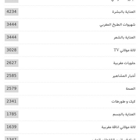
العناية بالبشرة
4234
شهيوات الطبخ المغربي
3444
العناية بالشعر
3444
لالة مولاتي TV
3028
حلويات مغربية
2627
أخبار المشاهير
2585
الصحة
2579
كيك و طورطات
2341
العناية بالجسم
1785
لالة مولاتي اناقة مغربية
1639
ازياء فساتين القفطان المغربي
1347