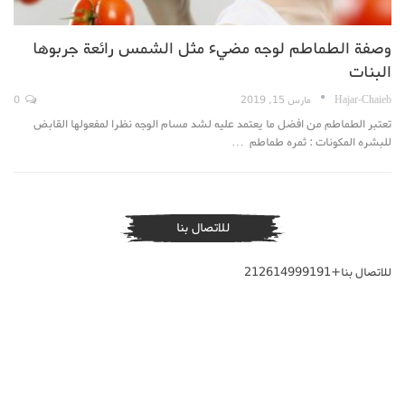
وصفة الطماطم لوجه مضيء مثل الشمس رائعة جربوها
البنات
Hajar-Chaieb
مارس 15, 2019
0
تعتبر الطماطم من افضل ما يعتمد عليه لشد مسام الوجه نظرا لمفعولها القابض
للبشره المكونات : ثمره طماطم …
للاتصال بنا
للاتصال بنا+212614999191