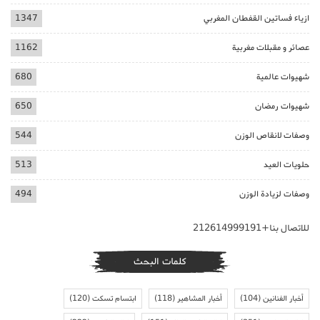
ازياء فساتين القفطان المغربي
1347
عصائر و مقبلات مغربية
1162
شهيوات عالمية
680
شهيوات رمضان
650
وصفات لانقاص الوزن
544
حلويات العيد
513
وصفات لزيادة الوزن
494
للاتصال بنا+212614999191
كلمات البحث
أخبار الفنانين
(104)
أخبار المشاهير
(118)
ابتسام تسكت
(120)