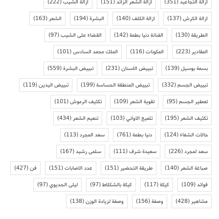
ازالة التجاعيد
(351)
ازالة الشعر الزائد
(151)
ازالة الشيب
(222)
ازالة الكرش
(137)
ازالة الكلف
(140)
البشرة
(194)
الشعر
(163)
الطريقة
(130)
الفنانة دنيا بطمة
(142)
القضاء على الشيب
(97)
المقادير
(223)
المكونات
(116)
الملك محمد السادس
(101)
بسمة بوسيل
(139)
تبييض الاسنان
(231)
تبييض البشرة
(559)
تبييض الجسم
(332)
تبييض المنطقة الحساسة
(199)
تبييض اليدين
(119)
تعطير الجسم
(95)
تقوية الشعر
(109)
تكثيف الرموش
(101)
تكثيف الشعر
(195)
تلميع الاواني
(103)
تنعيم الشعر
(434)
حالات الشفاء
(124)
دنيا بطمة
(761)
سعد المجرد
(113)
سعد لمجرد
(226)
سعيدة شرف
(111)
سلمى رشيد
(167)
صباغة الشعر
(140)
طريقة التحضير
(151)
عدد الاصابات
(151)
فن
(427)
فوائد
(109)
كيكة
(117)
كيكة بالشكلاط
(97)
ليلى الحديوي
(97)
مشاهير
(428)
وصفة
(156)
وصفة لزيادة الوزن
(138)