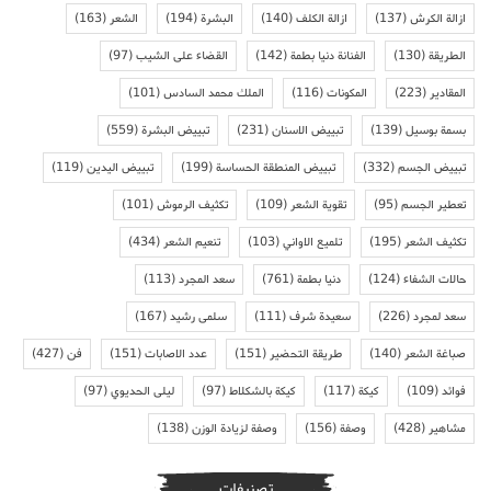
ازالة الكرش
(137)
ازالة الكلف
(140)
البشرة
(194)
الشعر
(163)
الطريقة
(130)
الفنانة دنيا بطمة
(142)
القضاء على الشيب
(97)
المقادير
(223)
المكونات
(116)
الملك محمد السادس
(101)
بسمة بوسيل
(139)
تبييض الاسنان
(231)
تبييض البشرة
(559)
تبييض الجسم
(332)
تبييض المنطقة الحساسة
(199)
تبييض اليدين
(119)
تعطير الجسم
(95)
تقوية الشعر
(109)
تكثيف الرموش
(101)
تكثيف الشعر
(195)
تلميع الاواني
(103)
تنعيم الشعر
(434)
حالات الشفاء
(124)
دنيا بطمة
(761)
سعد المجرد
(113)
سعد لمجرد
(226)
سعيدة شرف
(111)
سلمى رشيد
(167)
صباغة الشعر
(140)
طريقة التحضير
(151)
عدد الاصابات
(151)
فن
(427)
فوائد
(109)
كيكة
(117)
كيكة بالشكلاط
(97)
ليلى الحديوي
(97)
مشاهير
(428)
وصفة
(156)
وصفة لزيادة الوزن
(138)
تصنيفات