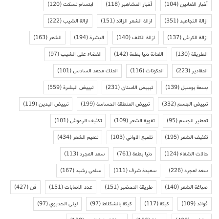
أخبار الفنانين
(104)
أخبار المشاهير
(118)
ابتسام تسكت
(120)
ازالة التجاعيد
(351)
ازالة الشعر الزائد
(151)
ازالة الشيب
(222)
ازالة الكرش
(137)
ازالة الكلف
(140)
البشرة
(194)
الشعر
(163)
الطريقة
(130)
الفنانة دنيا بطمة
(142)
القضاء على الشيب
(97)
المقادير
(223)
المكونات
(116)
الملك محمد السادس
(101)
بسمة بوسيل
(139)
تبييض الاسنان
(231)
تبييض البشرة
(559)
تبييض الجسم
(332)
تبييض المنطقة الحساسة
(199)
تبييض اليدين
(119)
تعطير الجسم
(95)
تقوية الشعر
(109)
تكثيف الرموش
(101)
تكثيف الشعر
(195)
تلميع الاواني
(103)
تنعيم الشعر
(434)
حالات الشفاء
(124)
دنيا بطمة
(761)
سعد المجرد
(113)
سعد لمجرد
(226)
سعيدة شرف
(111)
سلمى رشيد
(167)
صباغة الشعر
(140)
طريقة التحضير
(151)
عدد الاصابات
(151)
فن
(427)
فوائد
(109)
كيكة
(117)
كيكة بالشكلاط
(97)
ليلى الحديوي
(97)