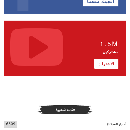
أعجبتك صفحتنا
1.5M
مشتركين
الاشتراك
فئات شعبية
أخبار المجتمع
6509